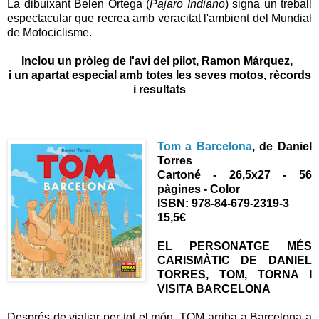
La dibuixant Belen Ortega (
Pajaro Indiano
) signa un treball
espectacular que recrea amb veracitat l'ambient del Mundial
de Motociclisme.
Inclou un pròleg de l'avi del pilot,
Ramon
Márquez,
i un apartat especial amb totes les seves motos, rècords
i
resultats
Tom a Barcelona
, de Daniel
Torres
Cartoné - 26,5x27 - 56
pàgines - Color
ISBN: 978-84-679-2319-3
15,5€
EL PERSONATGE MÉS
CARISMÀTIC DE DANIEL
TORRES, TOM, TORNA I
VISITA BARCELONA
Després de viatjar per tot el món, TOM arriba a Barcelona a