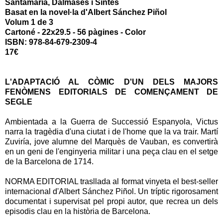
Santamaría, Dalmases i Sintes
Basat en la novel·la d'Albert Sánchez Piñol
Volum 1 de 3
Cartoné - 22x29.5 - 56 pàgines - Color
ISBN: 978-84-679-2309-4
17€
L'ADAPTACIÓ AL CÒMIC D'UN DELS MAJORS
FENÒMENS EDITORIALS DE COMENÇAMENT DE
SEGLE
Ambientada a la Guerra de Successió Espanyola, Victus
narra la tragèdia d'una ciutat i de l'home que la va trair. Martí
Zuviría, jove alumne del Marquès de Vauban, es convertirà
en un geni de l'enginyeria militar i una peça clau en el setge
de la Barcelona de 1714.
NORMA EDITORIAL trasllada al format vinyeta el best-seller
internacional d'Albert Sánchez Piñol. Un tríptic rigorosament
documentat i supervisat pel propi autor, que recrea un dels
episodis clau en la història de Barcelona.