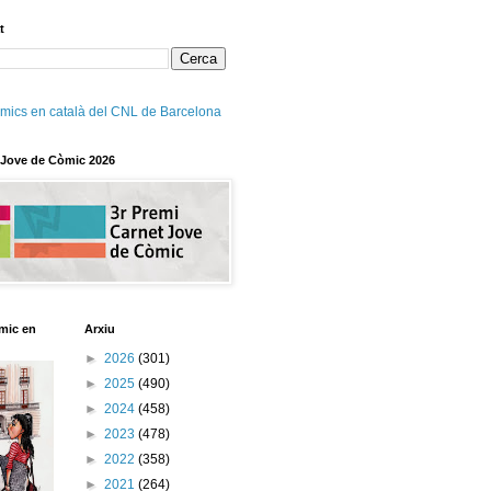
t
mics en català del CNL de Barcelona
 Jove de Còmic 2026
mic en
Arxiu
►
2026
(301)
►
2025
(490)
►
2024
(458)
►
2023
(478)
►
2022
(358)
►
2021
(264)