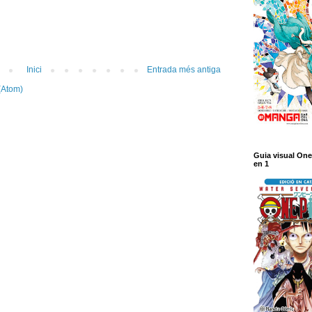
Inici
Entrada més antiga
(Atom)
Guia visual One
en 1