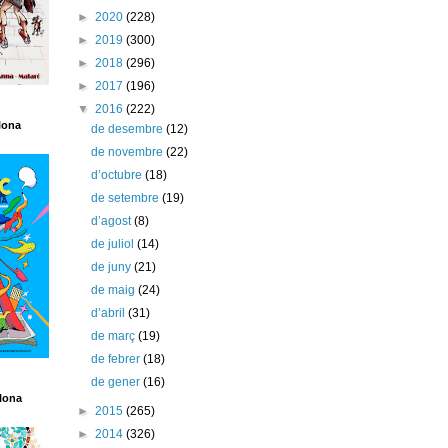
►
2020
(228)
►
2019
(300)
►
2018
(296)
►
2017
(196)
▼
2016
(222)
lona
de desembre
(12)
de novembre
(22)
d’octubre
(18)
de setembre
(19)
d’agost
(8)
de juliol
(14)
de juny
(21)
de maig
(24)
d’abril
(31)
de març
(19)
de febrer
(18)
de gener
(16)
lona
►
2015
(265)
►
2014
(326)