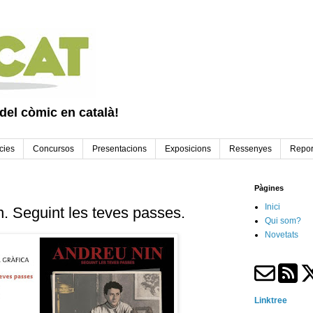
 del còmic en català!
cies
Concursos
Presentacions
Exposicions
Ressenyes
Repor
Pàgines
Inici
. Seguint les teves passes.
Qui som?
Novetats
Linktree