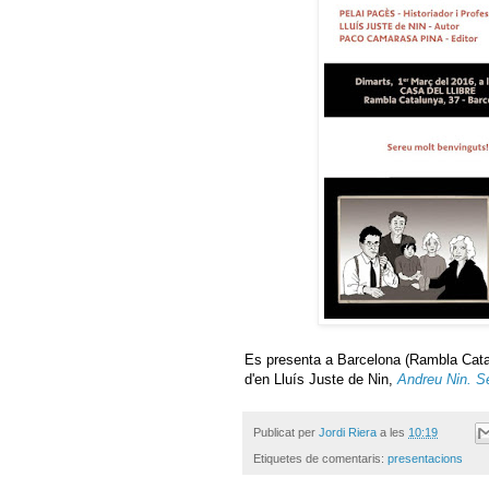
Es presenta a Barcelona (Rambla Cata
d'en Lluís Juste de Nin,
Andreu Nin. S
Publicat per
Jordi Riera
a les
10:19
Etiquetes de comentaris:
presentacions