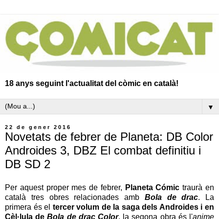
18 anys seguint l'actualitat del còmic en català!
▼
22 de gener 2016
Novetats de febrer de Planeta: DB Color
Androides 3, DBZ El combat definitiu i
DB SD 2
Per aquest proper mes de febrer,
Planeta Cómic
traurà en
català tres obres relacionades amb
Bola de drac
. La
primera és el
tercer volum de la saga dels Androides i en
Cèl·lula de
Bola de drac Color
, la segona obra és l'
anime