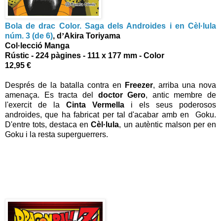
Bola de drac Color. Saga d
els Androides i en Cèl·lula
núm. 3 (de 6)
, d
’
Akira Toriyama
Col·lecció Manga
Rústic - 224 pàgines - 111 x 177 mm - Color
12,95 €
Després de la batalla contra en
Freezer
, arriba una nova
amenaça. Es tracta del
doctor Gero
, antic membre de
l'exercit de la
Cinta Vermella
i els seus poderosos
androides, que ha fabricat per tal d'acabar amb en Goku.
D'entre tots, destaca en
Cèl·lula
, un autèntic malson per en
Goku i la resta superguerrers.