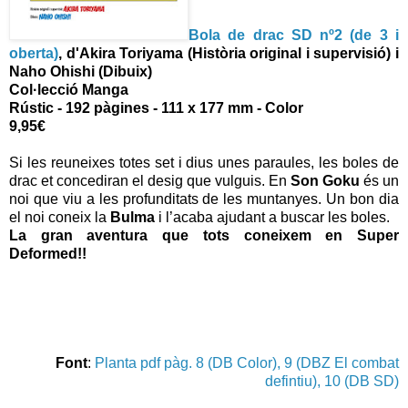
Bola de drac SD nº2 (de 3 i
oberta)
, d'Akira Toriyama (Història original i supervisió) i
Naho Ohishi (Dibuix)
Col·lecció Manga
Rústic - 192 pàgines - 111 x 177 mm - Color
9,95€
Si les reuneixes totes set i dius unes paraules, les boles de
drac et concediran el desig que vulguis. En
Son Goku
és un
noi que viu a les profunditats de les muntanyes. Un bon dia
el noi coneix la
Bulma
i l’acaba ajudant a buscar les boles.
La gran aventura que tots coneixem en Super
Deformed!!
Font
:
Planta pdf pàg. 8 (DB Color), 9 (DBZ El combat
defintiu), 10 (DB SD)