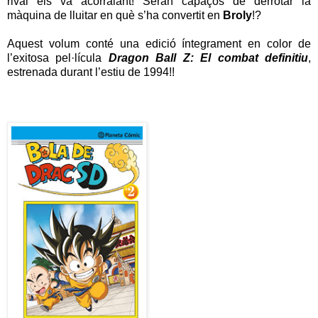
rival els va acorralant! Seran capaços de derrotar la
màquina de lluitar en què s’ha convertit en
Broly
!?
Aquest volum conté una edició íntegrament en color de
l’exitosa pel·lícula
Dragon Ball Z: El combat definitiu
,
estrenada durant l’estiu de 1994!!