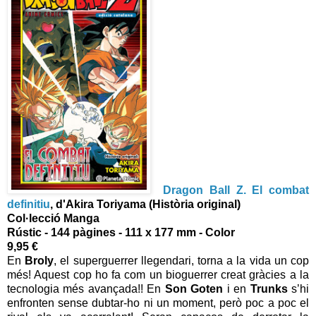
Dragon Ball Z. El combat
definitiu
, d'Akira Toriyama (Història original)
Col·lecció Manga
Rústic - 144 pàgines - 111 x 177 mm - Color
9,95 €
En
Broly
, el superguerrer llegendari, torna a la vida un cop
més! Aquest cop ho fa com un bioguerrer creat gràcies a la
tecnologia més avançada!! En
Son Goten
i en
Trunks
s’hi
enfronten sense dubtar-ho ni un moment, però poc a poc el