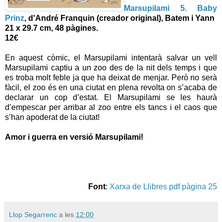
Marsupilami 5. Baby
Prinz
,
d'André Franquin (creador original), Batem i Yann
21 x 29.7 cm, 48 pàgines.
12€
En aquest còmic, el Marsupilami intentarà salvar un vell
Marsupilami captiu a un zoo des de la nit dels temps i que
es troba molt feble ja que ha deixat de menjar. Però no serà
fàcil, el zoo és en una ciutat en plena revolta on s’acaba de
declarar un cop d’estat. El Marsupilami se les haurà
d’empescar per arribar al zoo entre els tancs i el caos que
s’han apoderat de la ciutat!
Amor i guerra en versió Marsupilami!
Font
:
Xarxa de Llibres pdf pàgina 25
Llop Segarrenc
a les
12:00