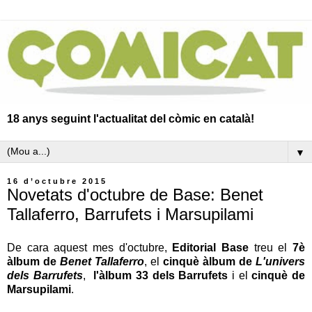
18 anys seguint l'actualitat del còmic en català!
▼
16 d’octubre 2015
Novetats d'octubre de Base: Benet
Tallaferro, Barrufets i Marsupilami
De cara aquest mes d'octubre,
Editorial Base
treu el
7è
àlbum de
Benet Tallaferro
, el
cinquè àlbum de
L'univers
dels Barrufets
,
l'àlbum 33 dels Barrufets
i el
cinquè de
Marsupilami
.