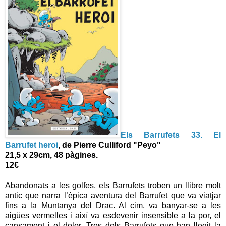
Els Barrufets 33. El
Barrufet heroi
, de
Pierre Culliford "Peyo"
21,5 x 29cm, 48 pàgines
.
12€
Abandonats a les golfes, els Barrufets troben un llibre molt
antic que narra l’èpica aventura del Barrufet que va viatjar
fins a la Muntanya del Drac. Al cim, va banyar-se a les
aigües vermelles i així va esdevenir insensible a la por, el
cansament i el dolor. Tres dels Barrufets que han llegit la