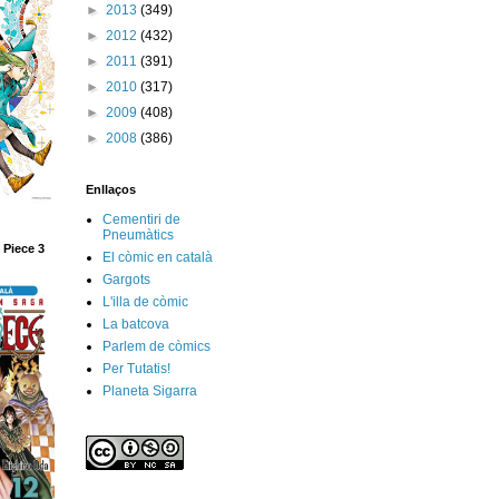
►
2013
(349)
►
2012
(432)
►
2011
(391)
►
2010
(317)
►
2009
(408)
►
2008
(386)
Enllaços
Cementiri de
Pneumàtics
 Piece 3
El còmic en català
Gargots
L'illa de còmic
La batcova
Parlem de còmics
Per Tutatis!
Planeta Sigarra