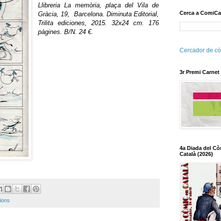
Llibreria La memòria, plaça del Vila de
Cerca a ComiCa
Gràcia, 19, Barcelona. Diminuta Editorial,
Trilita
ediciones
, 2015. 32x24 cm. 176
pàgines
.
B
/N. 24 €.
Cercador de cò
3r Premi Carnet
4a Diada del Cò
Català (2026)
ions