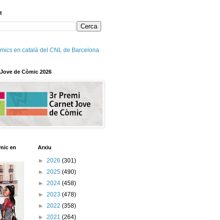
t
mics en català del CNL de Barcelona
 Jove de Còmic 2026
mic en
Arxiu
►
2026
(301)
►
2025
(490)
►
2024
(458)
►
2023
(478)
►
2022
(358)
►
2021
(264)