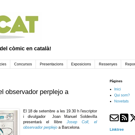
 del còmic en català!
cies
Concursos
Presentacions
Exposicions
Ressenyes
Repor
Pàgines
Inici
el observador perplejo a
Qui som?
Novetats
El 18 de setembre a les 19.30 h l'escriptor
i divulgador Joan Manuel
Soldevilla
presentarà el llibre
Josep Coll,
el
observador
perplejo
a Barcelona
.
Linktree