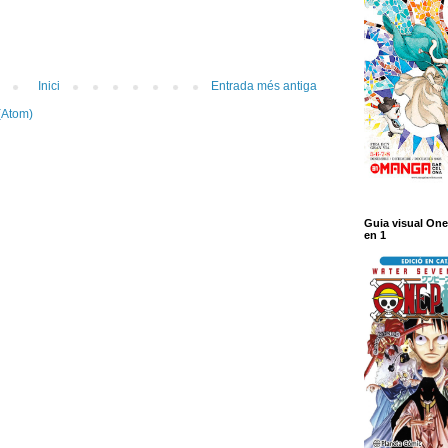
Inici
Entrada més antiga
(Atom)
Guia visual One
en 1