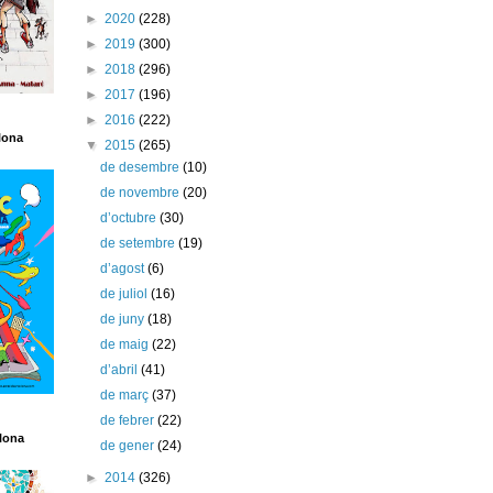
►
2020
(228)
►
2019
(300)
►
2018
(296)
►
2017
(196)
►
2016
(222)
lona
▼
2015
(265)
de desembre
(10)
de novembre
(20)
d’octubre
(30)
de setembre
(19)
d’agost
(6)
de juliol
(16)
de juny
(18)
de maig
(22)
d’abril
(41)
de març
(37)
de febrer
(22)
lona
de gener
(24)
►
2014
(326)