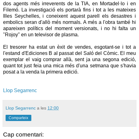
dos agents més irreverents de la TIA, en Mortadel·lo i en
Filemó. La investigació els portarà fins i tot a les mateixes
Illes Seychelles, i coneixent aquest parell els desastres i
embolics seran d'allò més normals. A més a l'obra també hi
apareixen polítics del moment versionats, i no hi falta un
"Rojoy" en un televisor de plasma.
El tresorer ha estat un èxit de vendes, esgotant-se i tot a
l'estand d'Ediciones B al passat del Saló del Còmic. El meu
exemplar el vaig comprar allà, sent ja una segona edició,
quant tot just feia una mica més d'una setmana que s'havia
posat a la venda la primera edició.
Llop Segarrenc
Llop Segarrenc
a les
12:00
Comparteix
Cap comentari: