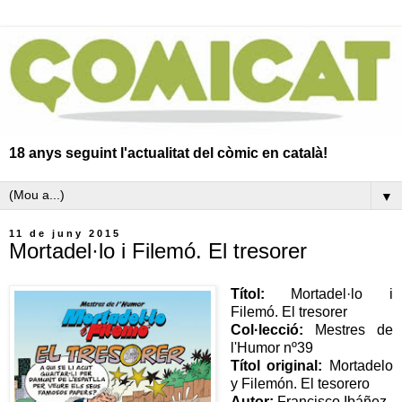
18 anys seguint l'actualitat del còmic en català!
▼
11 de juny 2015
Mortadel·lo i Filemó. El tresorer
Títol:
Mortadel·lo i
Filemó. El tresorer
Col·lecció:
Mestres de
l'Humor nº39
Títol original:
Mortadelo
y Filemón. El tesorero
Autor:
Francisco Ibáñez