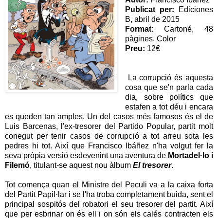
Publicat per:
Ediciones
B, abril de 2015
Format:
Cartoné, 48
pàgines, Color
Preu:
12€
La corrupció és aquesta
cosa que se'n parla cada
dia, sobre polítics que
estafen a tot déu i encara
es queden tan amples. Un del casos més famosos és el de
Luis Barcenas, l'ex-tresorer del Partido Popular, partit molt
conegut per tenir casos de corrupció a tot arreu sota les
pedres hi tot. Així que Francisco Ibáñez n'ha volgut fer la
seva pròpia versió esdevenint una aventura de
Mortadel·lo i
Filemó
, titulant-se aquest nou àlbum
El tresorer
.
Tot comença quan el Ministre del Peculi va a la caixa forta
del Partit Papil·lar i se l'ha troba completament buida, sent el
principal sospitós del robatori el seu tresorer del partit. Així
que per esbrinar on és ell i on són els calés contracten els