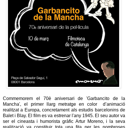
Commemorem el 70è aniversari de 'Garbancito de la
Mancha', el primer llarg metratge en color d’animació
realitzat a Europa, concretament als estudis barcelonins de
Balet i Blay. El film es va estrenar l'any 1945. El seu autor va
ser el cineasta i humorista gràfic Artur Moreno, i la seva
realització va constituir tota una fita per les nombroses