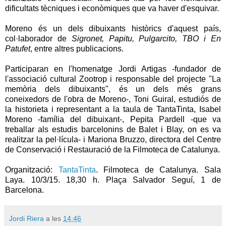
dificultats tècniques i econòmiques que va haver d'esquivar.
Moreno és un dels dibuixants històrics d'aquest país,
col·laborador de
Sigronet, Papitu, Pulgarcito, TBO i En
Patufet
, entre altres publicacions.
Participaran en l'homenatge Jordi Artigas -fundador de
l'associació cultural Zootrop i responsable del projecte "La
memòria dels dibuixants", és un dels més grans
coneixedors de l'obra de Moreno-, Toni Guiral, estudiós de
la historieta i representant a la taula de TantaTinta, Isabel
Moreno -família del dibuixant-, Pepita Pardell -que va
treballar als estudis barcelonins de Balet i Blay, on es va
realitzar la pel·lícula- i Mariona Bruzzo, directora del Centre
de Conservació i Restauració de la Filmoteca de Catalunya.
Organització:
TantaTinta
. Filmoteca de Catalunya. Sala
Laya. 10/3/15. 18,30 h. Plaça Salvador Seguí, 1 de
Barcelona.
Jordi Riera
a les
14:46