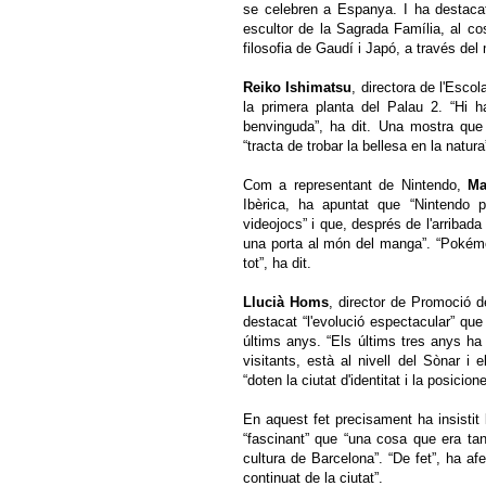
se celebren a Espanya. I ha destacat
escultor de la Sagrada Família, al co
filosofia de Gaudí i Japó, a través del
Reiko Ishimatsu
, directora de l'Esco
la primera planta del Palau 2. “Hi h
benvinguda”, ha dit. Una mostra que r
“tracta de trobar la bellesa en la natura
Com a representant de Nintendo,
Ma
Ibèrica, ha apuntat que “Nintendo 
videojocs” i que, després de l'arribad
una porta al món del manga”. “Pokémo
tot”, ha dit.
Llucià Homs
, director de Promoció d
destacat “l'evolució espectacular” que
últims anys. “Els últims tres anys ha 
visitants, està al nivell del Sònar i 
“doten la ciutat d'identitat i la posicio
En aquest fet precisament ha insistit
“fascinant” que “una cosa que era ta
cultura de Barcelona”. “De fet”, ha afe
continuat de la ciutat”.