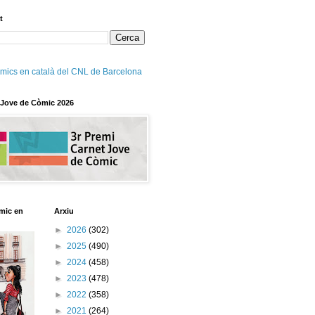
t
mics en català del CNL de Barcelona
 Jove de Còmic 2026
mic en
Arxiu
►
2026
(302)
►
2025
(490)
►
2024
(458)
►
2023
(478)
►
2022
(358)
►
2021
(264)