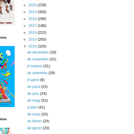
►
2020
(228)
►
2019
(300)
►
2018
(296)
►
2017
(196)
►
2016
(222)
lona
►
2015
(265)
▼
2014
(326)
de desembre
(18)
de novembre
(31)
d’octubre
(31)
de setembre
(29)
d’agost
(8)
de juliol
(15)
de juny
(24)
de maig
(52)
d’abril
(41)
de març
(33)
lona
de febrer
(24)
de gener
(20)