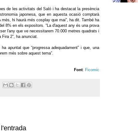
nes de les activitats del Saló i ha destacat la presència
astronomia japonesa, que en aquesta ocasió comptarà
A més, hi haurà més cosplay que mai”, ha dit. També ha
del 8% en els expositors. “La d'aquest any és una prova
otser l'any que ve necessitarem 70.000 metres quadrats i
Fira 2”, ha anunciat.
ha apuntat que “progressa adequadament” i que, una
brem més sobre aquest tema”.
Font
:
Ficomic
l'entrada