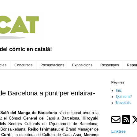
 del còmic en català!
cies
Concursos
Presentacions
Exposicions
Ressenyes
Repor
Pàgines
Inici
e Barcelona a punt per enlairar-
Qui som?
Novetats
Saló del Manga de Barcelona
s'ha celebrat avui a la
pat el Cònsol General del Japó a Barcelona,
Hiroyuki
dels Sectors Culturals de l'Ajuntament de Barcelona,
la Bonsaikebana,
Reiko Ishimatsu
; el Brand Manager de
Linktree
 Curdi
; la directora de Cultura de Casa Asia,
Menene