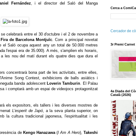
aniel Fernández
, i el director del Saló del Manga
Cerca a ComiCa
Cercador de cò
se celebrarà entre el 30 d'octubre i el 2 de novembre a
e
Fira de Barcelona Montjuïc
. Com a principal novetat
3r Premi Carnet
ue el Saló ocupa aquest any un total de 50.000 metres
ada l'espai era de 35.000). A més, s'amplien els horaris,
e a les nou del matí durant els quatre dies que dura el
ers concentrarà bona part de les activitats, entre elles,
'Anime Song Contest, exhibicions de balls asiàtics i
coneguda banda adolescent
Loverin Tamburin
. El Palau
esa i comptarà amb un espai de videojocs protagonitzat
4a Diada del Cò
Català (2026)
rà els expositors, els tallers i les diverses mostres de
nomenat
L'esperit de Japó
, a la seva planta superior, on
b la cultura tradicional japonesa, l'espiritualitat i les
 presència de
Kengo Hanazawa
(
I Am A Hero
),
Takeshi