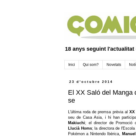
18 anys seguint l'actualitat
Inici
Qui som?
Novetats
Notí
23 d’octubre 2014
El XX Saló del Manga d
se
L'última roda de premsa prèvia al
XX 
seu de Casa Asia, i hi han partici
Makiuchi
; el director de Promoció 
Llucià Homs
; la directora de l'Esco
Pokémon a Nintendo Ibèrica,
Manuel