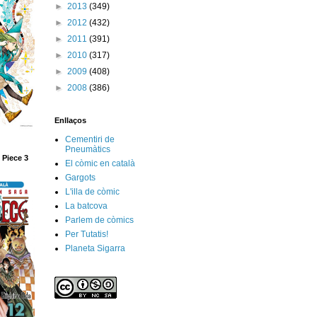
►
2013
(349)
►
2012
(432)
►
2011
(391)
►
2010
(317)
►
2009
(408)
►
2008
(386)
Enllaços
Cementiri de
Pneumàtics
 Piece 3
El còmic en català
Gargots
L'illa de còmic
La batcova
Parlem de còmics
Per Tutatis!
Planeta Sigarra