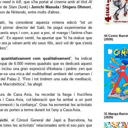
u need is kill
, que s'ha portat al cinema amb el títol
Al
or de
Slam Dunk
) i
Junichi Masuda
i
Shigeru Ohmori
,
n de Nintendo, entre molts d'altres.
Saló, ha considerat aquesta vintena edició “tot un
 primer director del Saló, he pogut experimentar de
ests anys i com, a poc a poc, el manga i l'anime s'han
44 Comic Barce
pó”. En aquest sentit, ha apuntat que “hi ha otakus que
(2026)
ara ja vénen amb els seus fills, això vol dir que s'està
ors”.
 quantitativament com qualitativament
”, ha indicat
'espai de 6.000 metres quadrats que es dedicarà aquest
 inclou una gran exposició d'ikebana i jardins zen que
nyar-se una mica del multitudinari ambient del certamen i
 del Palau 2. “Fins i tot tindrem una sala de meditació,
e Macrobiòtica”, ha afegit.
ura de Casa Asia, ha recordat la llarga i fructífera
a i Casa Asia, col·laboració que ha arribat a un punt
connexió i la confiança”. Gras ha esmentat les activitats
e es porten a terme durant tot l'any a Casa Asia.
31 Manga Barce
(2025)
uichi
, el Cònsol General del Japó a Barcelona, ha
de totes les activitats” relacionades amb el seu país que