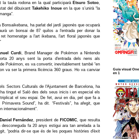
 la taula rodona en la qual participarà
Etsuro Sotoo
,
stat del dibuixant
Takehiko Inoue
en la que s’unirà “la
 manga”.
la Bonsaikebana, ha parlat del jardí japonès que ocuparà
aurà un bonsai de 87 quilos a l'entrada per donar la
et homenatge a l'art ikebana, l'art floral japonès que
”
nuel Curdi
, Brand Manager de Pokémon a Nintendo
porta 20 anys sent la porta d'entrada dels nens als
a de Pokémon, es va convertir, inevitablement també “en
n va ser la primera llicència 360 graus. Ho va canviar
Guia visual One
en 1
els Sectors Culturals de l'Ajuntament de Barcelona, ha
 ha tingut el Saló des dels seus inicis i en especial els
triplicat el seu espai. De fet, avui en dia, pel que fa a
el Primavera Sound”, ha dit. “Festivals”, ha afegit, que
nen internacionalment”.
Daniel Fernández
, president de
FICOMIC
, que resulta
n desconeguda fa 20 anys estigui ara tan arrelada a la
git, “podria dir-se que és de les poques històries d'èxit