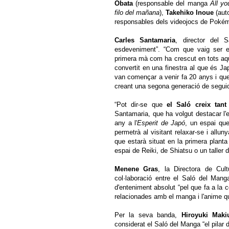
Obata
(responsable del manga
All yo
filo del mañana
),
Takehiko Inoue
(aut
responsables dels videojocs de Pokémo
Carles Santamaria
, director del 
esdeveniment”. “Com que vaig ser el
primera mà com ha crescut en tots aqu
convertit en una finestra al que és Ja
van començar a venir fa 20 anys i que 
creant una segona generació de seguid
“Pot dir-se que
el Saló creix tant
Santamaria, que ha volgut destacar l
any a l'
Esperit de Japó
, un espai que
permetrà al visitant relaxar-se i allu
que estarà situat en la primera planta
espai de Reiki, de Shiatsu o un taller d
Menene Gras
, la Directora de Cult
col·laboració entre el Saló del Mang
d'enteniment absolut “pel que fa a la 
relacionades amb el manga i l'anime qu
Per la seva banda,
Hiroyuki Maki
considerat el Saló del Manga “el pilar 