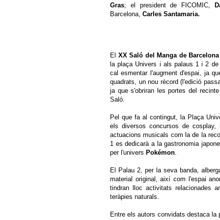
Gras
; el president de FICOMIC,
D
Barcelona,
Carles Santamaria.
El
XX
Saló del Manga de Barcelona
la plaça Univers i als palaus 1 i 2 d
cal esmentar l'augment d'espai, ja q
quadrats, un nou rècord (l'edició pass
ja que s'obriran les portes del recint
Saló.
Pel que fa al contingut, la Plaça Univ
els diversos concursos de cosplay, l
actuacions musicals com la de la re
1 es dedicarà a la gastronomia japon
per l'univers
Pokémon
.
El Palau 2, per la seva banda, alberga
material original, així com l'espai a
tindran lloc activitats relacionades am
teràpies naturals.
Entre els autors convidats destaca la