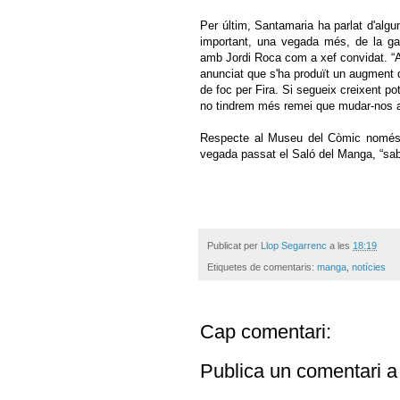
Per últim, Santamaria ha parlat d'algu
important, una vegada més, de la g
amb Jordi Roca com a xef convidat. “
anunciat que s'ha produït un augment 
de foc per Fira. Si segueix creixent p
no tindrem més remei que mudar-nos a 
Respecte al Museu del Còmic només 
vegada passat el Saló del Manga, “sa
Publicat per
Llop Segarrenc
a les
18:19
Etiquetes de comentaris:
manga
,
notícies
Cap comentari:
Publica un comentari a 