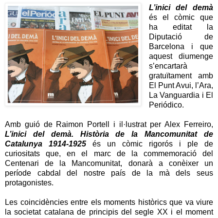
L’inici del demà
és el còmic que
ha editat la
Diputació de
Barcelona i que
aquest diumenge
s’encartarà
gratuïtament amb
El Punt Avui, l’Ara,
La Vanguardia i El
Periódico.
Amb guió de Raimon Portell i il·lustrat per Alex Ferreiro,
L’inici del demà. Història de la Mancomunitat de
Catalunya 1914-1925
és un còmic rigorós i ple de
curiositats que, en el marc de la commemoració del
Centenari de la Mancomunitat, donarà a conèixer un
període cabdal del nostre país de la mà dels seus
protagonistes.
Les coincidències entre els moments històrics que va viure
la societat catalana de principis del segle XX i el moment