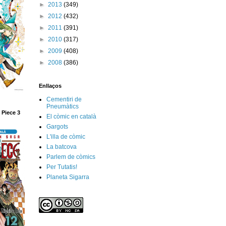
►
2013
(349)
►
2012
(432)
►
2011
(391)
►
2010
(317)
►
2009
(408)
►
2008
(386)
Enllaços
Cementiri de
Pneumàtics
 Piece 3
El còmic en català
Gargots
L'illa de còmic
La batcova
Parlem de còmics
Per Tutatis!
Planeta Sigarra