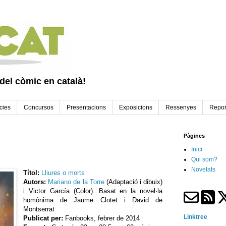
 del còmic en català!
cies
Concursos
Presentacions
Exposicions
Ressenyes
Repor
Pàgines
Inici
Qui som?
Novetats
Títol:
Lliures o morts
Autors:
Mariano de la Torre
(Adaptació i dibuix)
i Victor García (Color). Basat en la novel·la
homònima de Jaume Clotet i David de
Montserrat
Linktree
Publicat per:
Fanbooks, febrer de 2014