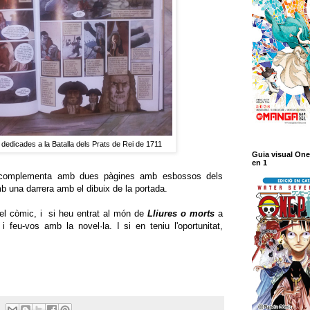
dedicades a la Batalla dels Prats de Rei de 1711
Guia visual One
en 1
s complementa amb dues pàgines amb esbossos dels
b una darrera amb el dibuix de la portada.
u el còmic, i si heu entrat al món de
Lliures o morts
a
 feu-vos amb la novel·la. I si en teniu l'oportunitat,