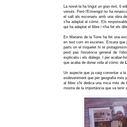
La novel·la ha tingut un gran èxit, 6 
venuts. Però l'Ermengol no ha renascu
el salt als escenaris amb una obra de
s'ha adaptat al còmic. Els responsabl
qui ha adaptat el llibre i n'ha fet els d
En Mariano de la Torre ha fet una exce
en text com en escenes. Encara que p
parts on el miquelet hi té protagonism
perd pas l'essència general de l'obra
explicatiu i els diàlegs. I per acabar-ho
que acaba de donar vida al còmic de
L
Un aspecte que ja vaig comentar a la 
esdeveniment que per geografia més pro
al llibre s'hi dedica una mica més d
mostra de la importància que va tenir 