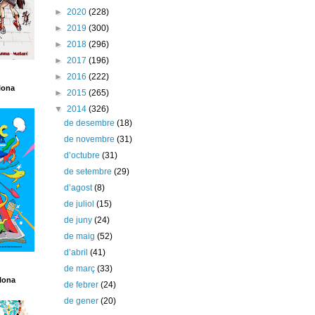
►
2020
(228)
►
2019
(300)
►
2018
(296)
►
2017
(196)
►
2016
(222)
lona
►
2015
(265)
▼
2014
(326)
de desembre
(18)
de novembre
(31)
d’octubre
(31)
de setembre
(29)
d’agost
(8)
de juliol
(15)
de juny
(24)
de maig
(52)
d’abril
(41)
de març
(33)
lona
de febrer
(24)
de gener
(20)