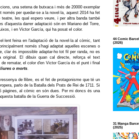
edicions, una setena de butxaca i més de 20000 exemplar
t només per quedar-se a la novel·la, aquest 2014 ha fet
 teatre, les qual espero veure, i per altra banda també
es d'aquesta darrer adaptació són en Mariano del Torre,
ibuixos, i en Victor García, qui ha posat el color.
44 Comic Barce
l·lent feina en l'adaptació de la novel·la al còmic, tant
(2026)
rincipalment només s'hagi adaptat aquelles escenes o
e, clar és impossible adaptar-ho tot fil per randa, no es
 original. El dibuix quan cal directe, reforça el text
 de rematar, el color d'en Victor García és el punt i final
liures o morts
.
ressenya de llibre, es el fet de protagonisme que té un
pera, parlo de la Batalla dels Prats de Rei de 1711. Si
e 6 pàgines, al còmic en són dues. Per mi doncs és una
aquesta batalla de la Guerra de Successió.
31 Manga Barce
(2025)