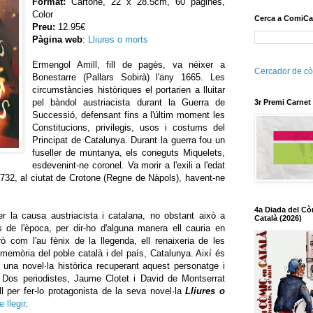
Format:
Cartoné, 22 x 28.5cm, 60 pàgines,
Color
Cerca a ComiCa
Preu:
12.95€
Pàgina web
:
Lliures o morts
Ermengol Amill, fill de pagès, va néixer a
Cercador de cò
Bonestarre (Pallars Sobirà) l'any 1665. Les
circumstàncies històriques el portarien a lluitar
pel bàndol austriacista durant la Guerra de
3r Premi Carnet
Successió, defensant fins a l'últim moment les
Constitucions, privilegis, usos i costums del
Principat de Catalunya. Durant la guerra fou un
fuseller de muntanya, els coneguts Miquelets,
esdevenint-ne coronel. Va morir a l'exili a l'edat
732, al ciutat de Crotone (Regne de Nàpols), havent-ne
4a Diada del Cò
r la causa austriacista i catalana, no obstant això a
Català (2026)
is de l'època, per dir-ho d'alguna manera ell cauria en
rò com l'au fènix de la llegenda, ell renaixeria de les
 memòria del poble català i del país, Catalunya. Així és
 una novel·la històrica recuperant aquest personatge i
. Dos periodistes, Jaume Clotet i David de Montserrat
l per fer-lo protagonista de la seva novel·la
Lliures o
 llegir
.