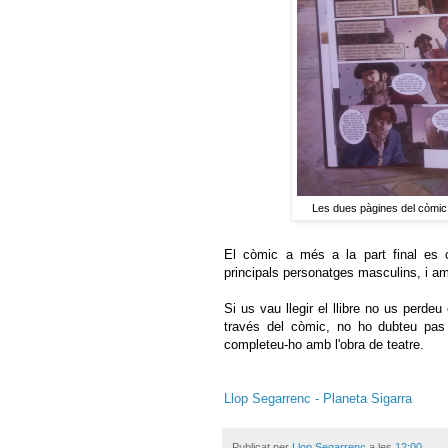
Les dues pàgines del còmic 
El còmic a més a la part final e
principals personatges masculins, i am
Si us vau llegir el llibre no us perde
través del còmic, no ho dubteu pas i
completeu-ho amb l'obra de teatre.
Llop Segarrenc - Planeta Sigarra
Publicat per
Llop Segarrenc
a les
12:00