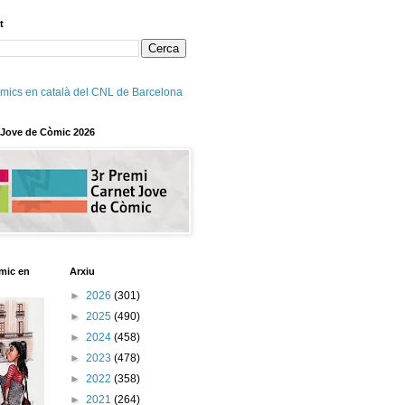
t
mics en català del CNL de Barcelona
 Jove de Còmic 2026
mic en
Arxiu
►
2026
(301)
►
2025
(490)
►
2024
(458)
►
2023
(478)
►
2022
(358)
►
2021
(264)