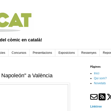
 del còmic en català!
cies
Concursos
Presentacions
Exposicions
Ressenyes
Repor
Pàgines
Inici
y Napoleón" a València
Qui som?
Novetats
Linktree