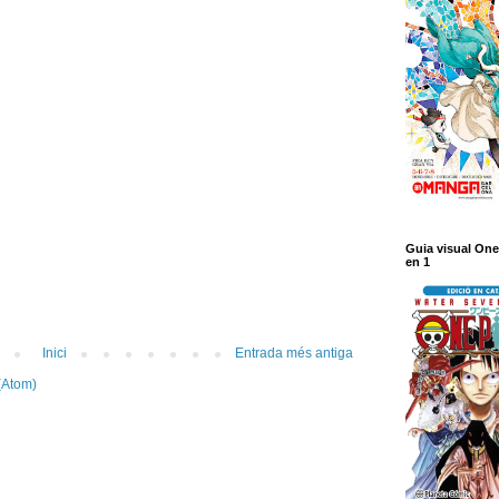
Guia visual One
en 1
Inici
Entrada més antiga
(Atom)