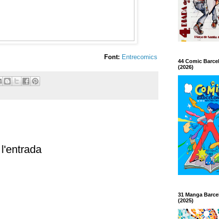
Font:
Entrecomics
44 Comic Barce
(2026)
l'entrada
31 Manga Barce
(2025)