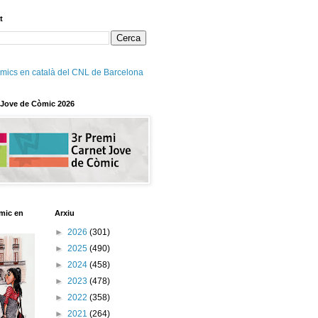
t
mics en català del CNL de Barcelona
 Jove de Còmic 2026
mic en
Arxiu
►
2026
(301)
►
2025
(490)
►
2024
(458)
►
2023
(478)
►
2022
(358)
►
2021
(264)