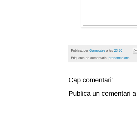
Publicat per
Gargotaire
a les
23:50
Etiquetes de comentaris:
presentacions
Cap comentari:
Publica un comentari a 