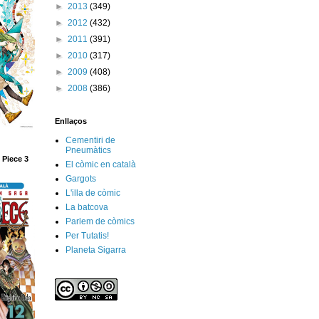
►
2013
(349)
►
2012
(432)
►
2011
(391)
►
2010
(317)
►
2009
(408)
►
2008
(386)
Enllaços
Cementiri de
Pneumàtics
 Piece 3
El còmic en català
Gargots
L'illa de còmic
La batcova
Parlem de còmics
Per Tutatis!
Planeta Sigarra