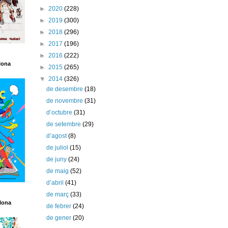
►
2020
(228)
►
2019
(300)
►
2018
(296)
►
2017
(196)
►
2016
(222)
lona
►
2015
(265)
▼
2014
(326)
de desembre
(18)
de novembre
(31)
d’octubre
(31)
de setembre
(29)
d’agost
(8)
de juliol
(15)
de juny
(24)
de maig
(52)
d’abril
(41)
de març
(33)
lona
de febrer
(24)
de gener
(20)