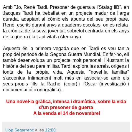
Amb "Jo, René Tardi. Presoner de guerra a l'Stalag IIB", en
Jacques Tardi ha treballat en un projecte madur de llarga
durada, adaptant al còmic els apunts del seu propi pare,
René, escrits durant anys a quaderns escolars, on es relata
la crònica de la seva joventut, sobretot centrada en els anys
de la guerra i la captivitat a Alemanya.
Aquesta és la primera vegada que en Tardi es veu tan a
prop del període de la Segona Guerra Mundial. En fer-ho, ell
també desenvolupa un projecte molt personal: il·lustrant la
història del seu pare militar, Tardi explora les arrels, orígens i
fonts de la pròpia vida. Aquesta "novel·la familiar"
s'accentua íntimament molt més en associar-se amb els
seus propis fills, la Rachel (color) i l'Oscar (investigació i
documentació iconogràfica).
Una novel·la gràfica, intensa i dramàtica, sobre la vida
d'un presoner de guerra
A la venda el 14 de novembre!
Llop Segarrenc
a les
12:00