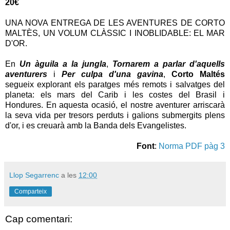
20€
UNA NOVA ENTREGA DE LES AVENTURES DE CORTO
MALTÈS, UN VOLUM CLÀSSIC I INOBLIDABLE: EL MAR
D'OR.
En
Un àguila a la jungla
,
Tornarem a parlar d'aquells
aventurers
i
Per culpa d'una gavina
,
Corto Maltés
segueix explorant els paratges més remots i salvatges del
planeta: els mars del Carib i les costes del Brasil i
Hondures. En aquesta ocasió, el nostre aventurer arriscarà
la seva vida per tresors perduts i galions submergits plens
d'or, i es creuarà amb la Banda dels Evangelistes.
Font
:
Norma PDF pàg 3
Llop Segarrenc
a les
12:00
Comparteix
Cap comentari: