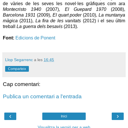
de vàries de les seves les novel·les gràfiques com ara
Montecristo 1940
(2007),
El Guepard 1970
(2008),
Barcelona 1931
(2009),
El quart poder
(2010),
La muntanya
màgica
(2011),
La fira de les vanitats
(2012) i el seu últim
treball
La guerra dels besavis
(2013).
Font:
Edicions de Ponent
Llop Segarrenc
a les
16:45
Comparteix
Cap comentari:
Publica un comentari a l'entrada
‹
›
Inici
Visualitza la versió per a web