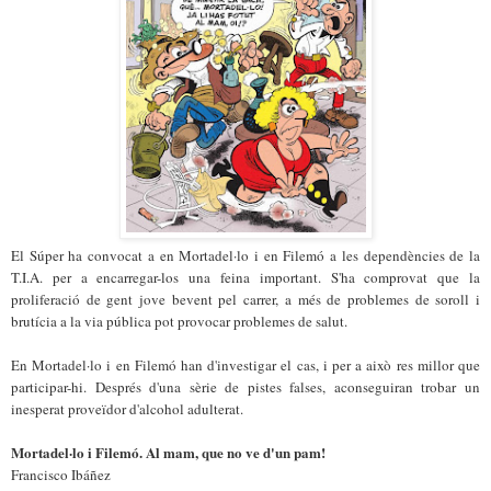
El Súper ha convocat a en Mortadel·lo i en Filemó a les dependències de la
T.I.A. per a encarregar-los una feina important. S'ha comprovat que la
proliferació de gent jove bevent pel carrer, a més de problemes de soroll i
brutícia a la via pública pot provocar problemes de salut.
En Mortadel·lo i en Filemó han d'investigar el cas, i per a això res millor que
participar-hi. Després d'una sèrie de pistes falses, aconseguiran trobar un
inesperat proveïdor d'alcohol adulterat.
Mortadel·lo i Filemó. Al mam, que no ve d'un pam!
Francisco Ibáñez