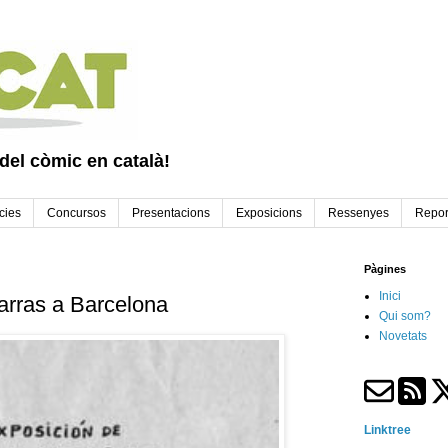
 del còmic en català!
cies
Concursos
Presentacions
Exposicions
Ressenyes
Repor
Pàgines
Inici
arras a Barcelona
Qui som?
Novetats
Linktree