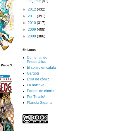
de gener
(41)
►
2012
(432)
►
2011
(391)
►
2010
(317)
►
2009
(408)
►
2008
(386)
Enllaços
Cementiri de
Pneumàtics
 Piece 3
El còmic en català
Gargots
L'illa de còmic
La batcova
Parlem de còmics
Per Tutatis!
Planeta Sigarra