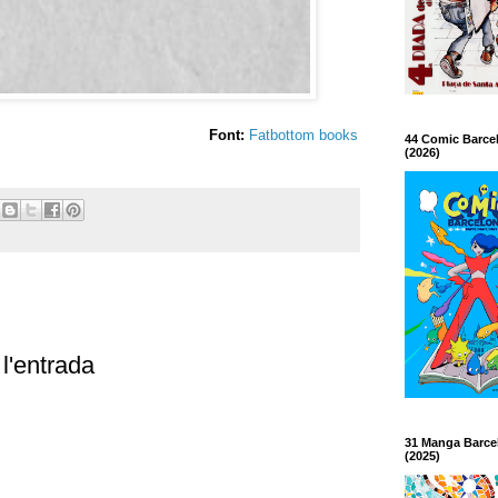
Font:
Fatbottom books
44 Comic Barce
(2026)
l'entrada
31 Manga Barce
(2025)