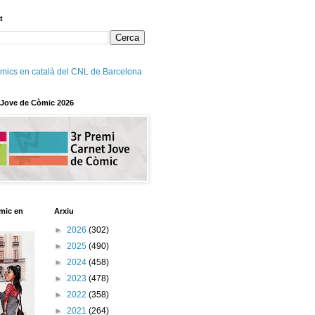
t
mics en català del CNL de Barcelona
 Jove de Còmic 2026
mic en
Arxiu
►
2026
(302)
►
2025
(490)
►
2024
(458)
►
2023
(478)
►
2022
(358)
►
2021
(264)