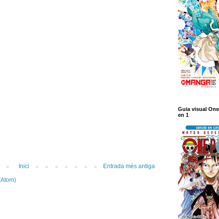
Guia visual One
en 1
Inici
Entrada més antiga
(Atom)