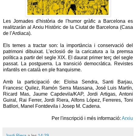
Les Jornades d'història de l'humor gràfic a Barcelona es
realitzarán al Arxiu Històric de la Ciutat de Barcelona (Casa
de l’Ardiaca).
Els temes a tractar son: la importància i conservació del
patrimoni dibuixat. L’eclosió de la caricatura a la premsa
política a partir del segle XIX. El daurat primer terç del segle
passat. La postguerra. La transició democràtica. Revistes
infantils en català en ple franquisme.
Amb la participació de: Eloïsa Sendra, Santi Barjau,
Francesc Quilez, Ramón Serra Massana, José Luis Martín,
Ricard Mas, Jaume Capdevila/KAP, Jordi Artigas, Antoni
Guiral, Rai Ferrer, Jordi Riera, Alfons López, Ferreres, Toni
Batllori, Manel Fontdevila i Josep M. Cadena.
Per l'inscripció i més informació:
Arxiu
Jordi Riera
a les
14:29