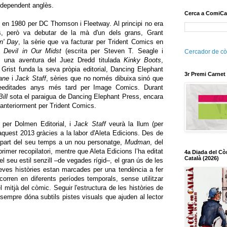
ndependent anglès.
Cerca a ComiCa
 en 1980 per DC Thomson i Fleetway. Al principi no era
tes, però va debutar de la mà d'un dels grans, Grant
in' Day
, la sèrie que va facturar per Trident Comics en
: Devil in Our Midst
(escrita per Steven T. Seagle i
Cercador de cò
i una aventura del Juez Dredd titulada
Kinky Boots
,
 Grist funda la seva pròpia editorial, Dancing Elephant
3r Premi Carnet
ane
i
Jack Staff
, sèries que no només dibuixa sinó que
reeditades anys més tard per Image Comics. Durant
ill
sota el paraigua de Dancing Elephant Press, encara
 anteriorment per Trident Comics.
 per Dolmen Editorial, i
Jack Staff
veurà la llum (per
'aquest 2013 gràcies a la labor d'Aleta Edicions. Des de
or part del seu temps a un nou personatge,
Mudman
, del
imer recopilatori, mentre que Aleta Edicions l’ha editat
4a Diada del Cò
Català (2026)
el seu estil senzill –de vegades rígid–, el gran ús de les
seves històries estan marcades per una tendència a fer
orren en diferents períodes temporals, sense utilitzar
 mitjà del còmic. Seguir l'estructura de les històries de
 sempre dóna subtils pistes visuals que ajuden al lector