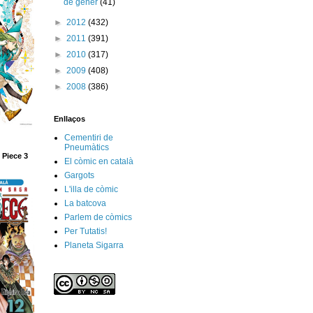
de gener
(41)
►
2012
(432)
►
2011
(391)
►
2010
(317)
►
2009
(408)
►
2008
(386)
Enllaços
Cementiri de
Pneumàtics
 Piece 3
El còmic en català
Gargots
L'illa de còmic
La batcova
Parlem de còmics
Per Tutatis!
Planeta Sigarra