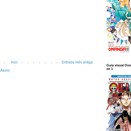
Inici
Entrada més antiga
Guia visual One
en 1
(Atom)