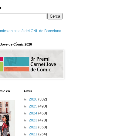
t
mics en català del CNL de Barcelona
 Jove de Còmic 2026
mic en
Arxiu
►
2026
(302)
►
2025
(490)
►
2024
(458)
►
2023
(478)
►
2022
(358)
►
2021
(264)