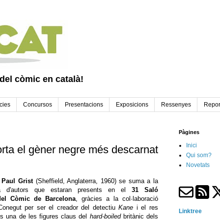
 del còmic en català!
cies
Concursos
Presentacions
Exposicions
Ressenyes
Repor
Pàgines
Inici
porta el gèner negre més descarnat
Qui som?
Novetats
c
Paul Grist
(Sheffield, Anglaterra, 1960) se suma a la
a d'autors que estaran presents en el
31 Saló
 del Còmic de Barcelona
, gràcies a la col·laboració
 Conegut per ser el creador del detectiu
Kane
i el res
Linktree
és una de les figures claus del
hard-boiled
britànic dels