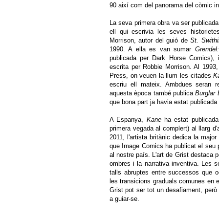
90 així com del panorama del còmic i
La seva primera obra va ser publicada
ell qui escrivia les seves historie
Morrison, autor del guió de
St. Swith
1990. A ella es van sumar
Grendel
publicada per Dark Horse Comics), 
escrita per Robbie Morrison. Al 1993,
Press, on veuen la llum les citades
K
escriu ell mateix. Ambdues seran 
aquesta època també publica
Burglar B
que bona part ja havia estat publicada
A Espanya,
Kane
ha estat publicada
primera vegada al complert) al llarg d
2011, l'artista britànic dedica la maj
que Image Comics ha publicat el seu pr
al nostre país. L'art de Grist destaca p
ombres i la narrativa inventiva. Les 
talls abruptes entre successos que oc
les transicions graduals comunes en el
Grist pot ser tot un desafiament, però
a guiar-se.