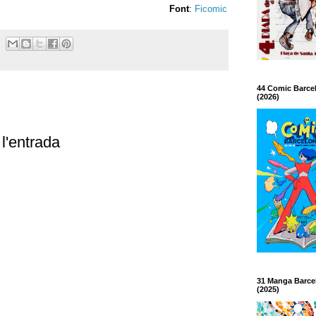
Font
:
Ficomic
44 Comic Barce
(2026)
l'entrada
31 Manga Barce
(2025)