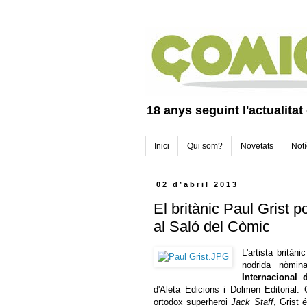
18 anys seguint l'actualitat
Inici
Qui som?
Novetats
Notí
02 d’abril 2013
El britànic Paul Grist 
al Saló del Còmic
L'artista britàni
nodrida nòmin
Internacional
d'Aleta Edicions i Dolmen Editorial.
ortodox superheroi
Jack Staff
, Grist 