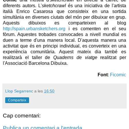
diferents autors. L'
sketchcrawl
és una iniciativa de l'artista
italià Enrico Casarosa que consisteix en una sortida
simultània en diverses ciutats del món per dibuixar en grup.
Aquests dibuixos es comparteixen al blog
http://spain.urbansketchers.org
i es comenten en el seu
fòrum. Aquestes trobades convocades a nivell mundial es
duen a terme d'una manera local. D'aquesta manera una
activitat que és en principi individual, es converteix en una
experiència comunitària. Aquest mateix dia també es
realitzarà el taller de
Quaderns de viatge
realitzat per
l'Associació Barcelona Dibuixa.
Font
:
Ficomic
Llop Segarrenc
a les
16:50
Comparteix
Cap comentari:
Publica un comentari a l'entrada