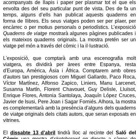
acompanyats de llapis i paper per plasmar tot el que els
envolta des del seu particular punt de vista. Des de fa un
temps, alguns d’ells han publicat aquests quaderns en
forma de llibres. Els seus viatges poden ser per plaer, per
encàrrec o per motius personals o periodístics. L’exposició
Quaderns de viatge
mostrarà algunes pàgines publicades i
els mateixos quaderns originals. La mostra pretén ser un
viatge pel món a través del còmic i la il·lustració.
L'exposició, que comptarà amb una escenografia molt
viatgera, es dividirà per àrees entre Espanya, resta
d'Europa, Amèrica, Àsia i Àfrica. Comptarem amb obres
d'autors tan prestigiosos com Miguel Gallardo, Paco Roca,
Víctor Martínez, Alfonso Zapico, Liniers, Manu Larcenet,
Susanna Martín, Florent Chavouet, Guy Delisle, Lluïsot,
Enrique Flores, Antonia Santolaya, Joaquín López Cruces,
Javier de Isusi, Pere Joan i Sagar Forniés. Alhora, la mostra
es complementarà amb la presència d'alguns dels quaderns
de viatge originals dels citats autors, que seran exposats en
vitrines.
El
dissabte 13 d'abril
tindrà lloc al recinte del
Saló del
Còmic
una mostra d'
sketchcrawl
en directe a càrrec de