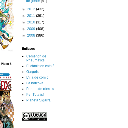
de gener
(41)
►
2012
(432)
►
2011
(391)
►
2010
(317)
►
2009
(408)
►
2008
(386)
Enllaços
Cementiri de
Pneumàtics
 Piece 3
El còmic en català
Gargots
L'illa de còmic
La batcova
Parlem de còmics
Per Tutatis!
Planeta Sigarra