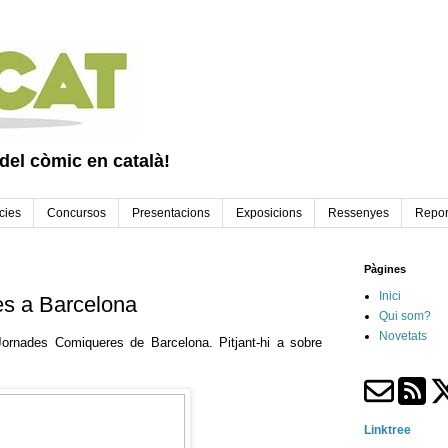
 del còmic en català!
cies
Concursos
Presentacions
Exposicions
Ressenyes
Repor
Pàgines
Inici
s a Barcelona
Qui som?
Novetats
 Jornades Comiqueres de Barcelona. Pitjant-hi a sobre
Linktree