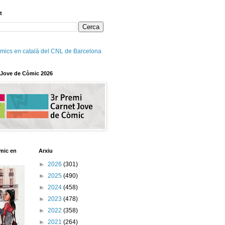
t
mics en català del CNL de Barcelona
 Jove de Còmic 2026
mic en
Arxiu
►
2026
(301)
►
2025
(490)
►
2024
(458)
►
2023
(478)
►
2022
(358)
►
2021
(264)