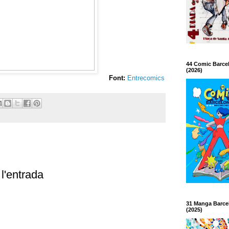
44 Comic Barce
(2026)
Font:
Entrecomics
l'entrada
31 Manga Barce
(2025)