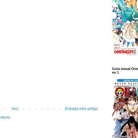
Guia visual One
en 1
Inici
Entrada més antiga
(Atom)