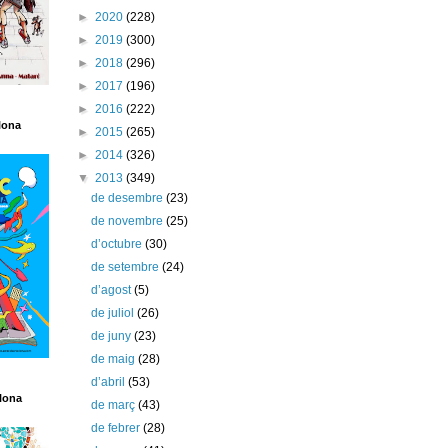
►
2020
(228)
►
2019
(300)
►
2018
(296)
►
2017
(196)
►
2016
(222)
lona
►
2015
(265)
►
2014
(326)
▼
2013
(349)
de desembre
(23)
de novembre
(25)
d’octubre
(30)
de setembre
(24)
d’agost
(5)
de juliol
(26)
de juny
(23)
de maig
(28)
d’abril
(53)
lona
de març
(43)
de febrer
(28)