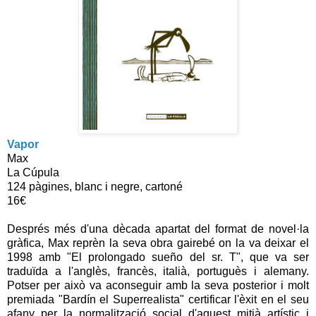
Vapor
Max
La Cúpula
124 pàgines, blanc i negre, cartoné
16€
Després més d'una dècada apartat del format de novel·la
gràfica, Max reprèn la seva obra gairebé on la va deixar el
1998 amb "El prolongado sueño del sr. T", que va ser
traduïda a l'anglès, francès, italià, portuguès i alemany.
Potser per això va aconseguir amb la seva posterior i molt
premiada "Bardín el Superrealista" certificar l'èxit en el seu
afany per la normalització social d'aquest mitjà artístic i