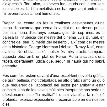
d'expressió. Tot i això, les seves inquietuds continuen sent
les mateixes: l'art i la metafísica es barregen aquí amb un sa
i irreverent acostament humorístic.
"Vapor" se centra en les surrealistes desventures d'una
mena d'anacoreta que cerca la veritat en un desert poblat
per tota mena d'estranys personatges. Un cop més, es fa
palesa la influència del mestre del cinema Luis Buñuel, en
concret del seu "Simeón del desierto", així com del mestre
de la historieta George Herriman i del seu "Krazy Kat", entre
d'altres. No obstant això, potser és més pràctic comparar
aquesta obra amb un plat de Ferran Adrià a causa d'una
faceta obertament lúdica que, segur, hi haurà qui no sabrà
entendre.
Fos com fos, estem davant d'una excel·lent novel·la gràfica
de gran bellesa, molt treballada en allò gràfic i amb un guió
que requereix de l'aportació del lector per arribar a estar
complet. Una de les seves múltiples interpretacions seria un
qüestionament de "la realitat" i una invitació a la reflexió
profunda, exercici especialment recomanable en els nostres
dies.