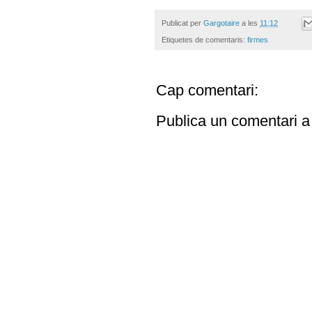
Publicat per
Gargotaire
a les
11:12
Etiquetes de comentaris:
firmes
Cap comentari:
Publica un comentari a 