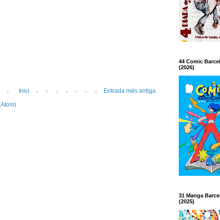
44 Comic Barce
(2026)
Inici
Entrada més antiga
(Atom)
31 Manga Barce
(2025)