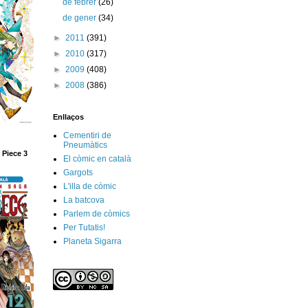
de febrer
(26)
de gener
(34)
►
2011
(391)
►
2010
(317)
►
2009
(408)
►
2008
(386)
Enllaços
Cementiri de
Pneumàtics
 Piece 3
El còmic en català
Gargots
L'illa de còmic
La batcova
Parlem de còmics
Per Tutatis!
Planeta Sigarra