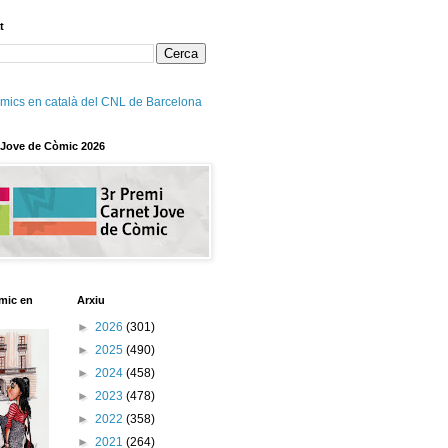
t
mics en català del CNL de Barcelona
 Jove de Còmic 2026
mic en
Arxiu
►
2026
(301)
►
2025
(490)
►
2024
(458)
►
2023
(478)
►
2022
(358)
►
2021
(264)