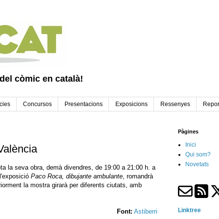
 del còmic en català!
cies
Concursos
Presentacions
Exposicions
Ressenyes
Repor
Pàgines
Inici
València
Qui som?
Novetats
a la seva obra, demà divendres, de 19:00 a 21:00 h. a
 l'exposició
Paco Roca, dibujante ambulante
, romandrà
riorment la mostra girarà per diferents ciutats, amb
Linktree
Font:
Astiberri