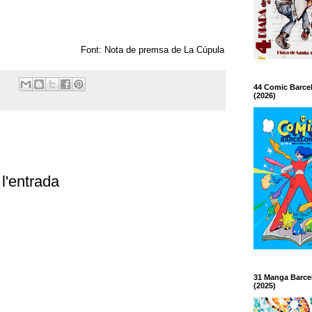
Font: Nota de premsa de La Cúpula
44 Comic Barce
(2026)
l'entrada
31 Manga Barce
(2025)