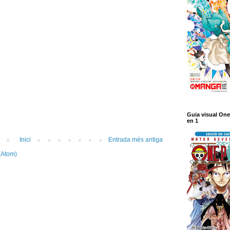
Guia visual One
en 1
Inici
Entrada més antiga
(Atom)