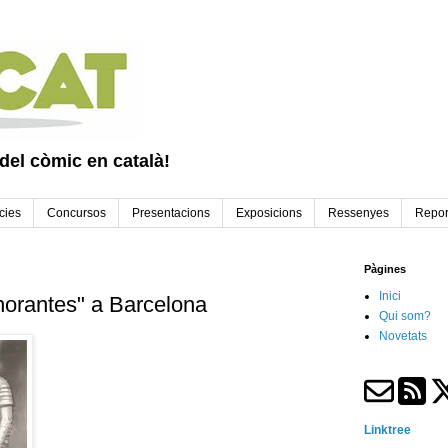
 del còmic en català!
cies
Concursos
Presentacions
Exposicions
Ressenyes
Repor
Pàgines
Inici
norantes" a Barcelona
Qui som?
Novetats
Linktree