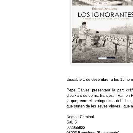
Dissabte 1 de desembre, a les 13 hore
Pepe Gálvez presentarà la part gràf
dibuixant de còmic francès, i Ramon Pa
ja que, com el protagonista del llibre
que surten de les seves vinyes i que 
Negra i Criminal
Sal, 5
932955922
08003 Barcelona (Barceloneta)