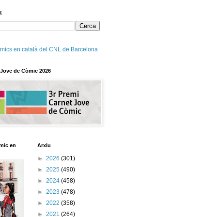
t
mics en català del CNL de Barcelona
 Jove de Còmic 2026
mic en
Arxiu
►
2026
(301)
►
2025
(490)
►
2024
(458)
►
2023
(478)
►
2022
(358)
►
2021
(264)