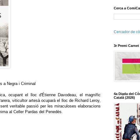
Cerca a ComiCa
Cercador de cò
3r Premi Carnet
s a Negra i Criminal
4a Diada del Cò
ica, ocupant el lloc d'Étienne Davodeau, el magnífic
Català (2026)
rera, viticultor artesà ocuparà el lloc de Richard Leroy,
, sent veritable passió per les miraculoses elaboracions
mima al Celler Pardas del Penedès.