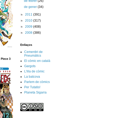
de febrer
(26)
de gener
(34)
►
2011
(391)
►
2010
(317)
►
2009
(408)
►
2008
(386)
Enllaços
Cementiri de
Pneumàtics
 Piece 3
El còmic en català
Gargots
L'illa de còmic
La batcova
Parlem de còmics
Per Tutatis!
Planeta Sigarra