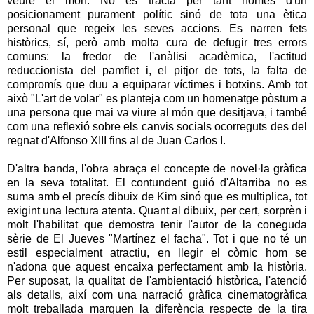
veure el món. No es tracta per tant només d'un
posicionament purament polític sinó de tota una ètica
personal que regeix les seves accions. Es narren fets
històrics, sí, però amb molta cura de defugir tres errors
comuns: la fredor de l'anàlisi acadèmica, l'actitud
reduccionista del pamflet i, el pitjor de tots, la falta de
compromís que duu a equiparar víctimes i botxins. Amb tot
això "L'art de volar" es planteja com un homenatge pòstum a
una persona que mai va viure al món que desitjava, i també
com una reflexió sobre els canvis socials ocorreguts des del
regnat d'Alfonso XIII fins al de Juan Carlos I.
D'altra banda, l'obra abraça el concepte de novel·la gràfica
en la seva totalitat. El contundent guió d'Altarriba no es
suma amb el precís dibuix de Kim sinó que es multiplica, tot
exigint una lectura atenta. Quant al dibuix, per cert, sorprèn i
molt l'habilitat que demostra tenir l'autor de la coneguda
sèrie de El Jueves "Martínez el facha". Tot i que no té un
estil especialment atractiu, en llegir el còmic hom se
n'adona que aquest encaixa perfectament amb la història.
Per suposat, la qualitat de l'ambientació històrica, l'atenció
als detalls, així com una narració gràfica cinematogràfica
molt treballada marquen la diferència respecte de la tira