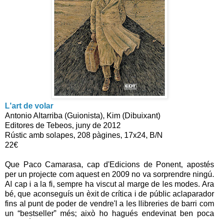
L'art de volar
Antonio Altarriba (Guionista), Kim (Dibuixant)
Editores de Tebeos, juny de 2012
Rústic amb solapes, 208 pàgines, 17x24, B/N
22€
Que Paco Camarasa, cap d'Edicions de Ponent, apostés
per un projecte com aquest en 2009 no va sorprendre ningú.
Al cap i a la fi, sempre ha viscut al marge de les modes. Ara
bé, que aconseguís un èxit de crítica i de públic aclaparador
fins al punt de poder de vendre'l a les llibreries de barri com
un “bestseller” més; això ho hagués endevinat ben poca