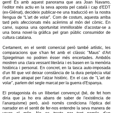
gent! És amb aquest panorama que ara Joan Navarro,
l'editor més actiu en la seva aposta pel català i cap d'EDT
(ex-Glénat), decideix publicar-ne una traducció en la nostra
llengua de “L'art de volar”. Com de costum, aquesta arriba
tard pels afeccionats més acèrrims al món del còmic. En
canvi, suposa una oportunitat immillorable d'acostar-se a
una bona novel·la gràfica pel gran públic consumidor de
cultura catalana.
Certament, en el sentit comercial però també artístic, les
comparacions que s'han fet amb el clàssic "Maus" d'Art
Spiegelman no podrien ésser més encertades. Ambdós
mostren una clara vessant literària i es basen en la memòria
històrica i personal. En concret, en la tasca auto-imposada
d'un fill que vol deixar constància de la dura peripècia vital
d'un pare atrapat per l'atzar històric. En el cas de "L'art de
volar", parlem del segle marcat per la guerra d'Espanya.
El protagonista és un llibertari convençut (bé, de fet hom
diria que ja ho era abans de saber de l'existència de
l'anarquisme) però, això només condiciona l'òptica del
narrador en el sentit de fer-nos entendre la seva manera de