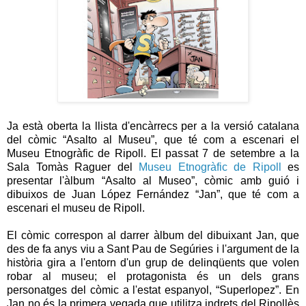
Ja està oberta la llista d'encàrrecs per a la versió catalana
del còmic “Asalto al Museu”, que té com a escenari el
Museu Etnogràfic de Ripoll. El passat 7 de setembre a la
Sala Tomàs Raguer del
Museu Etnogràfic de Ripoll
es
presentar l'àlbum “Asalto al Museo”, còmic amb guió i
dibuixos de Juan López Fernández “Jan”, que té com a
escenari el museu de Ripoll.
El còmic correspon al darrer àlbum del dibuixant Jan, que
des de fa anys viu a Sant Pau de Segúries i l'argument de la
història gira a l'entorn d'un grup de delinqüents que volen
robar al museu; el protagonista és un dels grans
personatges del còmic a l'estat espanyol, “Superlopez”. En
Jan no és la primera vegada que utilitza indrets del Ripollès