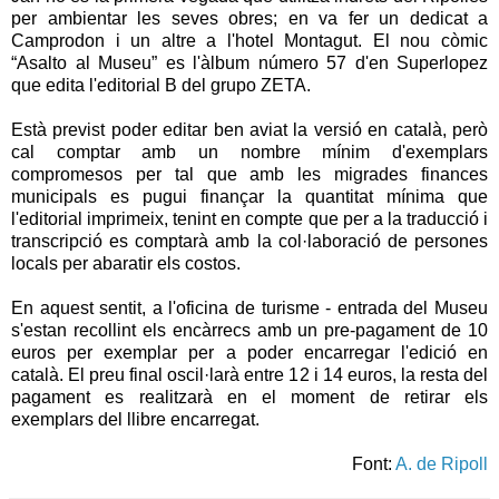
per ambientar les seves obres; en va fer un dedicat a
Camprodon i un altre a l'hotel Montagut. El nou còmic
“Asalto al Museu” es l'àlbum número 57 d'en Superlopez
que edita l'editorial B del grupo ZETA.
Està previst poder editar ben aviat la versió en català, però
cal comptar amb un nombre mínim d'exemplars
compromesos per tal que amb les migrades finances
municipals es pugui finançar la quantitat mínima que
l'editorial imprimeix, tenint en compte que per a la traducció i
transcripció es comptarà amb la col·laboració de persones
locals per abaratir els costos.
En aquest sentit, a l'oficina de turisme - entrada del Museu
s'estan recollint els encàrrecs amb un pre-pagament de 10
euros per exemplar per a poder encarregar l'edició en
català. El preu final oscil·larà entre 12 i 14 euros, la resta del
pagament es realitzarà en el moment de retirar els
exemplars del llibre encarregat.
Font:
A. de Ripoll