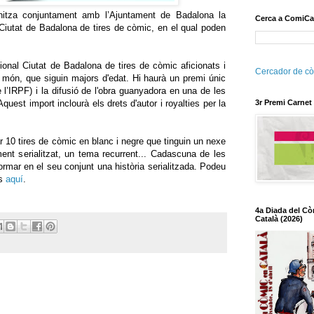
anitza conjuntament amb l’Ajuntament de Badalona la
Cerca a ComiCa
Ciutat de Badalona de tires de còmic, en el qual poden
ional Ciutat de Badalona de tires de còmic aficionats i
Cercador de cò
el món, que siguin majors d'edat. Hi haurà un premi únic
l’IRPF) i la difusió de l'obra guanyadora en una de les
quest import inclourà els drets d'autor i royalties per la
3r Premi Carnet
 10 tires de còmic en blanc i negre que tinguin un nexe
ent serialitzat, un tema recurrent... Cadascuna de les
ormar en el seu conjunt una història serialitzada. Podeu
rs
aquí
.
4a Diada del Cò
Català (2026)