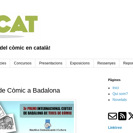
 del còmic en català!
cies
Concursos
Presentacions
Exposicions
Ressenyes
Repor
Pàgines
Inici
 de Còmic a Badalona
Qui som?
Novetats
Linktree