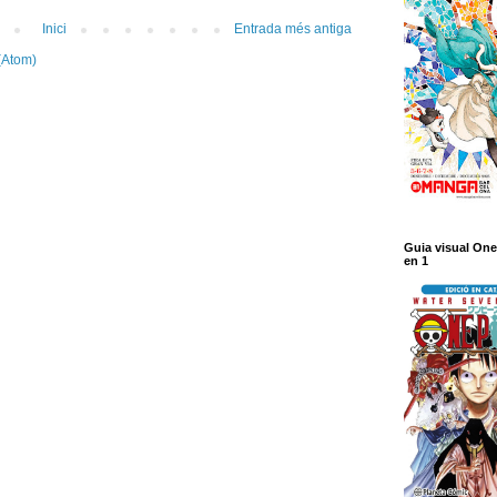
Inici
Entrada més antiga
(Atom)
Guia visual One
en 1