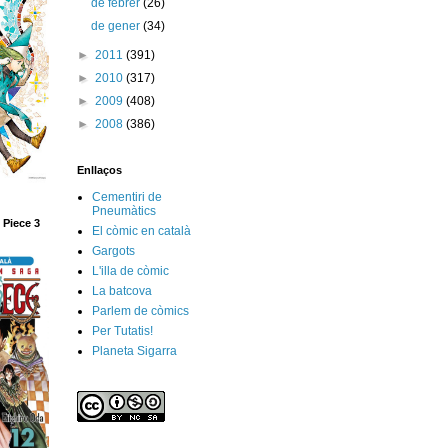
de febrer
(26)
de gener
(34)
►
2011
(391)
►
2010
(317)
►
2009
(408)
►
2008
(386)
Enllaços
Cementiri de
Pneumàtics
 Piece 3
El còmic en català
Gargots
L'illa de còmic
La batcova
Parlem de còmics
Per Tutatis!
Planeta Sigarra