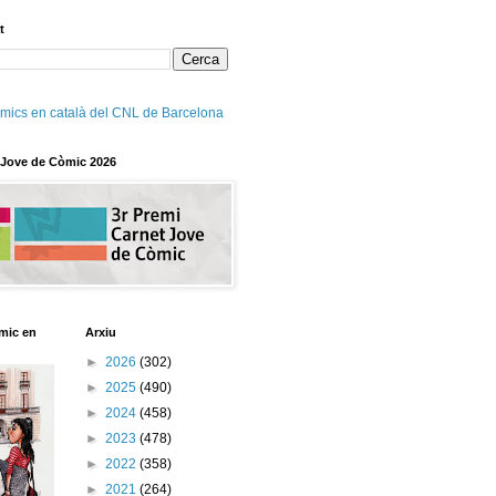
t
mics en català del CNL de Barcelona
 Jove de Còmic 2026
mic en
Arxiu
►
2026
(302)
►
2025
(490)
►
2024
(458)
►
2023
(478)
►
2022
(358)
►
2021
(264)