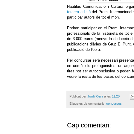
Nautilus Comunicació i Cultura org
tercera edició
del Premi Internacional 
participar autors de tot el món.
Podran participar en el Premi Internac
professionals de la historieta de tot 
de 3.000 euros (menys la deducció de 
publicacions diàries de Grup El Punt. A
publicació de l'obra.
Per concursar serà necessari presentar
en comú: els protagonistes, un argum
tires pot ser autoconclusiva o poden f
veure la resta de les bases del concu
Publicat per
Jordi Riera
a les
11:20
Etiquetes de comentaris:
concursos
Cap comentari: