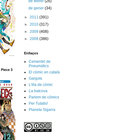
de febrer
(26)
de gener
(34)
►
2011
(391)
►
2010
(317)
►
2009
(408)
►
2008
(386)
Enllaços
Cementiri de
Pneumàtics
 Piece 3
El còmic en català
Gargots
L'illa de còmic
La batcova
Parlem de còmics
Per Tutatis!
Planeta Sigarra