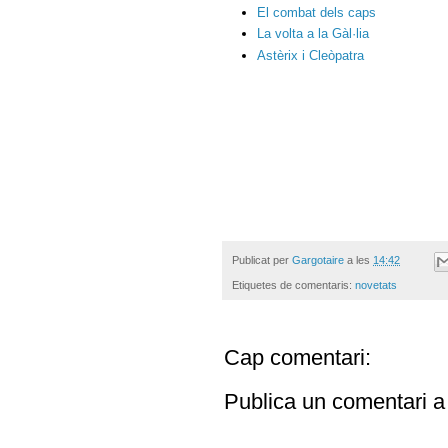
El combat dels caps
La volta a la Gàl·lia
Astèrix i Cleòpatra
Publicat per
Gargotaire
a les
14:42
Etiquetes de comentaris:
novetats
Cap comentari:
Publica un comentari a 