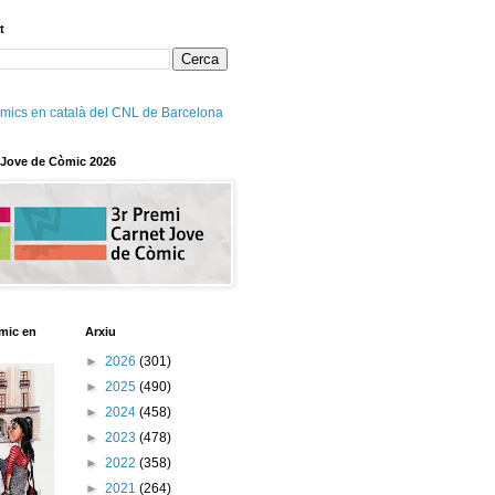
t
mics en català del CNL de Barcelona
 Jove de Còmic 2026
mic en
Arxiu
►
2026
(301)
►
2025
(490)
►
2024
(458)
►
2023
(478)
►
2022
(358)
►
2021
(264)