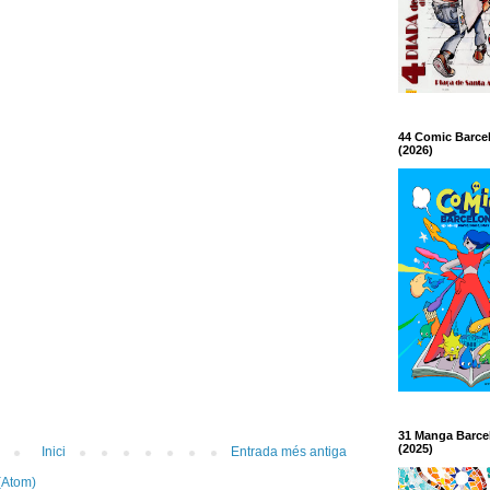
44 Comic Barce
(2026)
31 Manga Barce
(2025)
Inici
Entrada més antiga
(Atom)