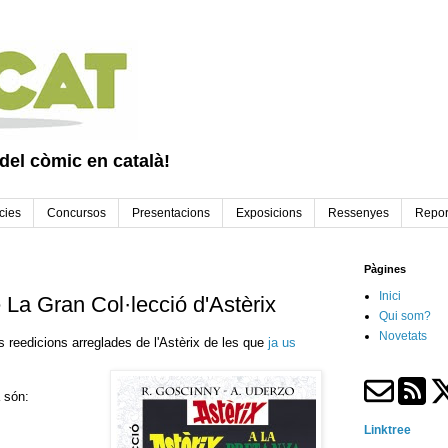
 del còmic en català!
cies
Concursos
Presentacions
Exposicions
Ressenyes
Repor
Pàgines
Inici
La Gran Col·lecció d'Astèrix
Qui som?
Novetats
s reedicions arreglades de l'Astèrix de les que
ja us
à són:
Linktree