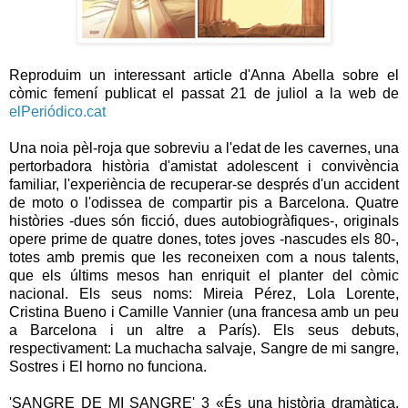
Reproduim un interessant article d'Anna Abella sobre el
còmic femení publicat el passat 21 de juliol a la web de
elPeriódico.cat
Una noia pèl-roja que sobreviu a l'edat de les cavernes, una
pertorbadora història d'amistat adolescent i convivència
familiar, l'experiència de recuperar-se després d'un accident
de moto o l'odissea de compartir pis a Barcelona. Quatre
històries -dues són ficció, dues autobiogràfiques-, originals
opere prime de quatre dones, totes joves -nascudes els 80-,
totes amb premis que les reconeixen com a nous talents,
que els últims mesos han enriquit el planter del còmic
nacional. Els seus noms: Mireia Pérez, Lola Lorente,
Cristina Bueno i Camille Vannier (una francesa amb un peu
a Barcelona i un altre a París). Els seus debuts,
respectivament: La muchacha salvaje, Sangre de mi sangre,
Sostres i El horno no funciona.
'SANGRE DE MI SANGRE' 3 «És una història dramàtica,