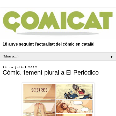
18 anys seguint l'actualitat del còmic en català!
▼
24 de juliol 2012
Còmic, femení plural a El Periódico