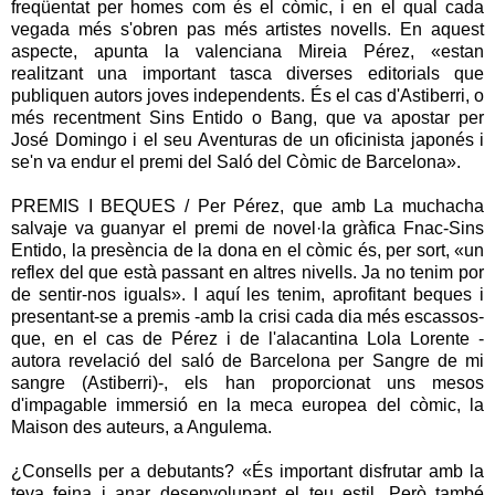
freqüentat per homes com és el còmic, i en el qual cada
vegada més s'obren pas més artistes novells. En aquest
aspecte, apunta la valenciana Mireia Pérez, «estan
realitzant una important tasca diverses editorials que
publiquen autors joves independents. És el cas d'Astiberri, o
més recentment Sins Entido o Bang, que va apostar per
José Domingo i el seu Aventuras de un oficinista japonés i
se'n va endur el premi del Saló del Còmic de Barcelona».
PREMIS I BEQUES / Per Pérez, que amb La muchacha
salvaje va guanyar el premi de novel·la gràfica Fnac-Sins
Entido, la presència de la dona en el còmic és, per sort, «un
reflex del que està passant en altres nivells. Ja no tenim por
de sentir-nos iguals». I aquí les tenim, aprofitant beques i
presentant-se a premis -amb la crisi cada dia més escassos-
que, en el cas de Pérez i de l'alacantina Lola Lorente -
autora revelació del saló de Barcelona per Sangre de mi
sangre (Astiberri)-, els han proporcionat uns mesos
d'impagable immersió en la meca europea del còmic, la
Maison des auteurs, a Angulema.
¿Consells per a debutants? «És important disfrutar amb la
teva feina i anar desenvolupant el teu estil. Però també