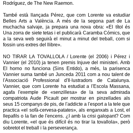
Rodríguez, de The New Raemon.
També està llançada Pérez, que com Lorente va estudiar
Belles Arts a València. A més de la segona part de La
muchacha salvaje, ja prepara una nova obra: «El títol és
Una zorra de siete tetas i el publicarà Caramba Cómics, que
a la seva web seguirà el minut a minut del treball, com si
fossin uns extres del llibre».
NO TIRAR LA TOVALLOLA / Lorente (el 2006) i Pérez i
Vannier (el 2010) ja tenen premis Injuve del ministeri. Amb
El horno no funciona (Sins Entido), a més, la parisenca
Vannier suma també un Junceda 2011 com a nou talent de
l'Associació Professional d'Il·lustradors de Catalunya.
Vannier, que com Lorente ha estudiat a l'Escola Massana,
agafa l'exemple de «senzillesa» de la seva admirada
compatriota Aude Picault per mostrar en pinzellades als
seus 15 companys de pis, de l'addicte a l'esport a la tele que
practica «el sofà-cervesa-patates», als enganxats a Lost, el
llepafils o la fan de l'encens. ¿I amb la crisi galopant? Com
diu Lorente, «el que és difícil és no tirar la tovallola», però
sobretot el treball i la perseverança.