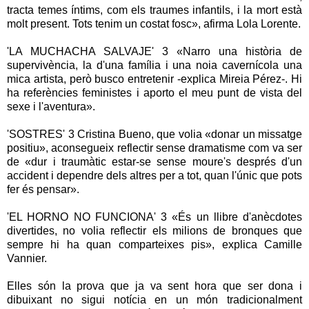
tracta temes íntims, com els traumes infantils, i la mort està
molt present. Tots tenim un costat fosc», afirma Lola Lorente.
'LA MUCHACHA SALVAJE' 3 «Narro una història de
supervivència, la d'una família i una noia cavernícola una
mica artista, però busco entretenir -explica Mireia Pérez-. Hi
ha referències feministes i aporto el meu punt de vista del
sexe i l'aventura».
'SOSTRES' 3 Cristina Bueno, que volia «donar un missatge
positiu», aconsegueix reflectir sense dramatisme com va ser
de «dur i traumàtic estar-se sense moure's després d'un
accident i dependre dels altres per a tot, quan l'únic que pots
fer és pensar».
'EL HORNO NO FUNCIONA' 3 «És un llibre d'anècdotes
divertides, no volia reflectir els milions de bronques que
sempre hi ha quan comparteixes pis», explica Camille
Vannier.
Elles són la prova que ja va sent hora que ser dona i
dibuixant no sigui notícia en un món tradicionalment