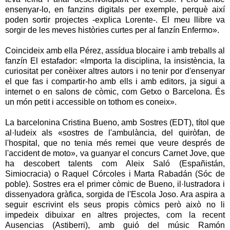
ensenyar-lo, en fanzins digitals per exemple, perquè així
poden sortir projectes -explica Lorente-. El meu llibre va
sorgir de les meves històries curtes per al fanzín Enfermo».
Coincideix amb ella Pérez, assídua blocaire i amb treballs al
fanzín El estafador: «Importa la disciplina, la insistència, la
curiositat per conèixer altres autors i no tenir por d'ensenyar
el que fas i compartir-ho amb ells i amb editors, ja sigui a
internet o en salons de còmic, com Getxo o Barcelona. És
un món petit i accessible on tothom es coneix».
La barcelonina Cristina Bueno, amb Sostres (EDT), títol que
al·ludeix als «sostres de l'ambulància, del quiròfan, de
l'hospital, que no tenia més remei que veure després de
l'accident de moto», va guanyar el concurs Carnet Jove, que
ha descobert talents com Aleix Saló (Españistán,
Simiocracia) o Raquel Córcoles i Marta Rabadán (Sóc de
poble). Sostres era el primer còmic de Bueno, il·lustradora i
dissenyadora gràfica, sorgida de l'Escola Joso. Ara aspira a
seguir escrivint els seus propis còmics però això no li
impedeix dibuixar en altres projectes, com la recent
Ausencias (Astiberri), amb guió del músic Ramón