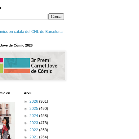
t
mics en català del CNL de Barcelona
 Jove de Còmic 2026
mic en
Arxiu
►
2026
(301)
►
2025
(490)
►
2024
(458)
►
2023
(478)
►
2022
(358)
►
2021
(264)