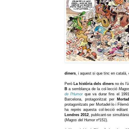
diners
, i aquest si que tinc en català,
Però
La història dels diners
no és l'
B
a semblança de la col·lecció
Magos
de l'Humor
que va durar fins el 199
Barcelona, protagonitzat per
Mortad
protagonitzats per Mortadel·lo i Filem
ha reprès aquesta col·lecció editan
Londres 2012
, publicant-se simultàni
(
Magos del Humor nº151
).