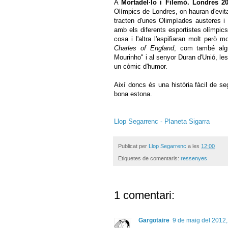
A
Mortadel·lo i Filemó. Londres 2
Olímpics de Londres, on hauran d'evita
tracten d'unes Olimpíades austeres i
amb els diferents esportistes olímpic
cosa i l'altra l'espifiaran molt però 
Charles of England
, com també algu
Mourinho" i al senyor Duran d'Unió, le
un còmic d'humor.
Així doncs és una història fàcil de se
bona estona.
Llop Segarrenc - Planeta Sigarra
Publicat per
Llop Segarrenc
a les
12:00
Etiquetes de comentaris:
ressenyes
1 comentari:
Gargotaire
9 de maig del 2012,