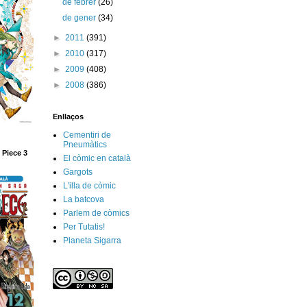
de febrer
(26)
de gener
(34)
►
2011
(391)
►
2010
(317)
►
2009
(408)
►
2008
(386)
Enllaços
Cementiri de
Pneumàtics
 Piece 3
El còmic en català
Gargots
L'illa de còmic
La batcova
Parlem de còmics
Per Tutatis!
Planeta Sigarra