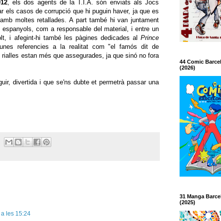
012
, els dos agents de la T.I.A. són enviats als Jocs
r els casos de corrupció que hi puguin haver, ja que es
 amb moltes retallades. A part també hi van juntament
s espanyols, com a responsable del material, i entre un
molt, i afegint-hi també les pàgines dedicades al
Prince
nes referencies a la realitat com "el famós dit de
s rialles estan més que assegurades, ja que sinó no fora
44 Comic Barce
(2026)
guir, divertida i que se'ns dubte et permetrà passar una
31 Manga Barce
(2025)
 a les 15:24