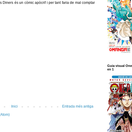
s Diners és un còmic apòcrif i per tant faria de mal comptar
Guia visual One
en 1
Inici
Entrada més antiga
(Atom)