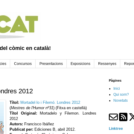
 del còmic en català!
cies
Concursos
Presentacions
Exposicions
Ressenyes
Repor
Pàgines
Inici
Londres 2012
Qui som?
Novetats
Títol:
Mortadel·lo i Filemó. Londres 2012
(
Mestres de l'Humor nº31
) (Fitxa en castellà)
Títol Original:
Mortadelo y Filemon. Londres
2012
Autors:
Francisco Ibáñez
Linktree
Publicat per:
Ediciones B, abril 2012.