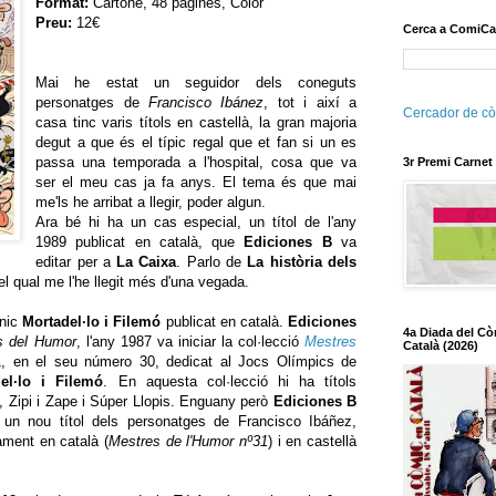
Format:
Cartoné, 48 pàgines, Color
Preu:
12€
Cerca a ComiCa
Mai he estat un seguidor dels coneguts
personatges de
Francisco Ibánez
, tot i així a
Cercador de cò
casa tinc varis títols en castellà, la gran majoria
degut a que és el típic regal que et fan si un es
passa una temporada a l'hospital, cosa que va
3r Premi Carnet
ser el meu cas ja fa anys. El tema és que mai
me'ls he arribat a llegir, poder algun.
Ara bé hi ha un cas especial, un títol de l'any
1989 publicat en català, que
Ediciones B
va
editar per a
La Caixa
. Parlo de
La història dels
 el qual me l'he llegit més d'una vegada.
únic
Mortadel·lo i Filemó
publicat en català.
Ediciones
4a Diada del Cò
 del Humor
, l'any 1987 va iniciar la col·lecció
Mestres
Català (2026)
1, en el seu número 30, dedicat al Jocs Olímpics de
el·lo i Filemó
. En aquesta col·lecció hi ha títols
ó, Zipi i Zape i Súper Llopis. Enguany però
Ediciones B
t un nou títol dels personatges de Francisco Ibáñez,
ament en català (
Mestres de l'Humor nº31
) i en castellà