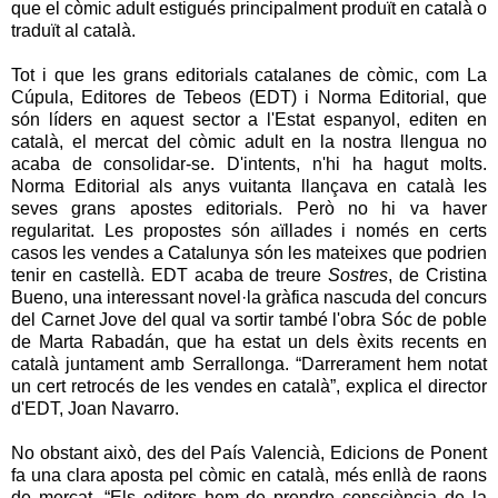
que el còmic adult estigués principalment produït en català o
traduït al català.
Tot i que les grans editorials catalanes de còmic, com La
Cúpula, Editores de Tebeos (EDT) i Norma Editorial, que
són líders en aquest sector a l'Estat espanyol, editen en
català, el mercat del còmic adult en la nostra llengua no
acaba de consolidar-se. D'intents, n'hi ha hagut molts.
Norma Editorial als anys vuitanta llançava en català les
seves grans apostes editorials. Però no hi va haver
regularitat. Les propostes són aïllades i només en certs
casos les vendes a Catalunya són les mateixes que podrien
tenir en castellà. EDT acaba de treure
Sostres
, de Cristina
Bueno, una interessant novel·la gràfica nascuda del concurs
del Carnet Jove del qual va sortir també l'obra Sóc de poble
de Marta Rabadán, que ha estat un dels èxits recents en
català juntament amb Serrallonga. “Darrerament hem notat
un cert retrocés de les vendes en català”, explica el director
d'EDT, Joan Navarro.
No obstant això, des del País Valencià, Edicions de Ponent
fa una clara aposta pel còmic en català, més enllà de raons
de mercat. “Els editors hem de prendre consciència de la