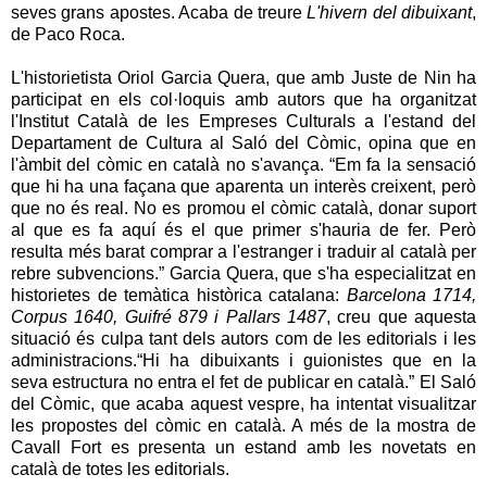
seves grans apostes. Acaba de treure
L'hivern del dibuixant
,
de Paco Roca.
L'historietista Oriol Garcia Quera, que amb Juste de Nin ha
participat en els col·loquis amb autors que ha organitzat
l'Institut Català de les Empreses Culturals a l'estand del
Departament de Cultura al Saló del Còmic, opina que en
l'àmbit del còmic en català no s'avança. “Em fa la sensació
que hi ha una façana que aparenta un interès creixent, però
que no és real. No es promou el còmic català, donar suport
al que es fa aquí és el que primer s'hauria de fer. Però
resulta més barat comprar a l'estranger i traduir al català per
rebre subvencions.” Garcia Quera, que s'ha especialitzat en
historietes de temàtica històrica catalana:
Barcelona 1714,
Corpus 1640, Guifré 879 i Pallars 1487
, creu que aquesta
situació és culpa tant dels autors com de les editorials i les
administracions.“Hi ha dibuixants i guionistes que en la
seva estructura no entra el fet de publicar en català.” El Saló
del Còmic, que acaba aquest vespre, ha intentat visualitzar
les propostes del còmic en català. A més de la mostra de
Cavall Fort es presenta un estand amb les novetats en
català de totes les editorials.