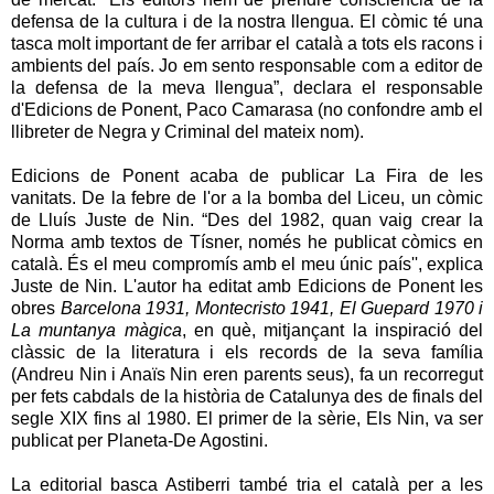
defensa de la cultura i de la nostra llengua. El còmic té una
tasca molt important de fer arribar el català a tots els racons i
ambients del país. Jo em sento responsable com a editor de
la defensa de la meva llengua”, declara el responsable
d'Edicions de Ponent, Paco Camarasa (no confondre amb el
llibreter de Negra y Criminal del mateix nom).
Edicions de Ponent acaba de publicar La Fira de les
vanitats. De la febre de l'or a la bomba del Liceu, un còmic
de Lluís Juste de Nin. “Des del 1982, quan vaig crear la
Norma amb textos de Tísner, només he publicat còmics en
català. És el meu compromís amb el meu únic país'', explica
Juste de Nin. L'autor ha editat amb Edicions de Ponent les
obres
Barcelona 1931, Montecristo 1941, El Guepard 1970 i
La muntanya màgica
, en què, mitjançant la inspiració del
clàssic de la literatura i els records de la seva família
(Andreu Nin i Anaïs Nin eren parents seus), fa un recorregut
per fets cabdals de la història de Catalunya des de finals del
segle XIX fins al 1980. El primer de la sèrie, Els Nin, va ser
publicat per Planeta-De Agostini.
La editorial basca Astiberri també tria el català per a les