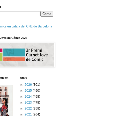
t
mics en català del CNL de Barcelona
 Jove de Còmic 2026
mic en
Arxiu
►
2026
(301)
►
2025
(490)
►
2024
(458)
►
2023
(478)
►
2022
(358)
►
2021
(264)