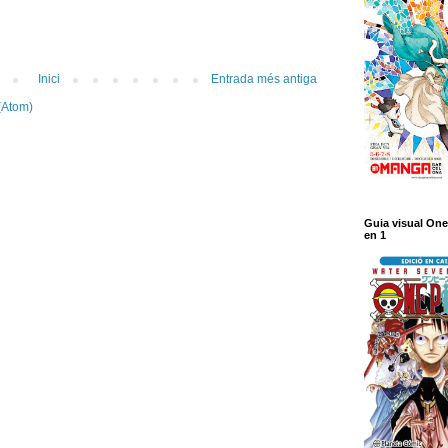
Inici
Entrada més antiga
(Atom)
Guia visual One
en 1