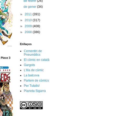
de febrer
(26)
de gener
(34)
►
2011
(391)
►
2010
(317)
►
2009
(408)
►
2008
(386)
Enllaços
Cementiri de
Pneumàtics
 Piece 3
El còmic en català
Gargots
L'illa de còmic
La batcova
Parlem de còmics
Per Tutatis!
Planeta Sigarra