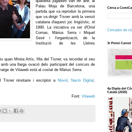
quaranta jugadors van fer ahir, al
Palau Moja de Barcelona, una
Cerca a ComiCa
partida que va reproduir la primera
que va dirigir Tísner amb la versió
catalana d'aquest joc lingüístic, el
1990. La iniciativa va ser d'Oriol
Cercador de cò
Comas, Màrius Serra i Miquel
Sesé i l'organització, de la
Institució de les Lletres
3r Premi Carnet
 quan Mireia Artís, filla del Tísner, va recordar el seu
amb una llarga ovació dels participant del concurs de
imatge de Vilaweb està al costat de Màrius Serra.
 Tísner ninotaire i escriptor a
Núvol
,
Nació Digital
,
4a Diada del Cò
Català (2026)
Font:
Vilaweb