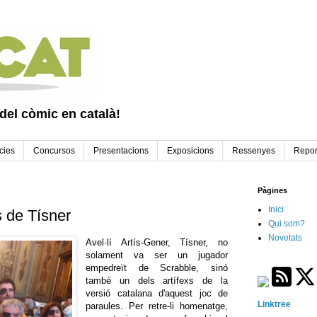
 del còmic en català!
cies
Concursos
Presentacions
Exposicions
Ressenyes
Repor
Pàgines
Inici
s de Tísner
Qui som?
Novetats
Avel·lí Artís-Gener, Tísner, no
solament va ser un jugador
empedreït de Scrabble, sinó
també un dels artífexs de la
versió catalana d'aquest joc de
Linktree
paraules. Per retre-li homenatge,