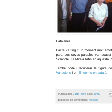
Catalanes.
L'acte va tingut un moment molt emotiu
pare. Les seves paraules van acabar 
Scrabble. La Mireia Artís en aquesta 
També podeu recuperar la figura del
Variacions
i en
El còmic en català
.
Publicat per
Jordi Riera
a les
20:09
Etiquetes de comentaris:
notícies