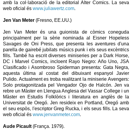
amb la col·laboració de la editorial Alter Comics. La seva
web oficial és
www.juliawertz.com
.
Jen Van Meter
(Fresno, EE.UU.)
Jen Van Meter és una guionista de còmics coneguda
principalment per la sèrie nominada al Eisner Hopeless
Savages de Oni Press, que presenta les aventures d'una
parella de gairebé jubilats músics punk i els seus excèntrics
fills. També ha escrit diverses miniseries per a Dark Horse,
DC i Marvel Comics, incloent Rayo Negro: Año Uno, JSA
Clasificado i Asombroso Spiderman presenta: Gata Negra,
aquesta última al costat del dibuixant espanyol Javier
Pulido. Actualment es troba realitzant la miniserie Avengers:
Solo protagonitzada pel Vengador Ojo de Halcón. Jen va
rebre un Màster en Llengua Anglesa del Vassar College i un
Màster en Estudis Folklòrics i literatura en anglès de la
Universitat de Oregó. Jen resideix en Portland, Oregó amb
el seu espòs, l'escriptor Greg Rucka, i els seus fills. La seva
web oficial és
www.jenvanmeter.com
.
Aude Picault
(França. 1979).