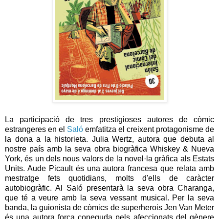
La participació de tres prestigioses autores de còmic
estrangeres en el
Saló
emfatitza el creixent protagonisme de
la dona a la historieta. Julia Wertz, autora que debuta al
nostre país amb la seva obra biogràfica Whiskey & Nueva
York, és un dels nous valors de la novel·la gràfica als Estats
Units. Aude Picault és una autora francesa que relata amb
mestratge fets quotidians, molts d'ells de caràcter
autobiogràfic. Al Saló presentarà la seva obra Charanga,
que té a veure amb la seva vessant musical. Per la seva
banda, la guionista de còmics de superherois Jen Van Meter
és una autora força coneguda pels afeccionats del gènere