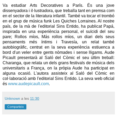
Va estudiar Arts Decoratives a París. És una jove
dissenyadora i il·lustradora, que treballa tant en premsa com
en el sector de la literatura infantil. També va tocar el trombó
en el grup de música funk Les Quiches Lorraines. Al nostre
país, de la mà de l'editorial Sins Entido, ha publicat Papá,
inspirada en una experiència personal, el suïcidi del seu
pare; Rollos míos, Más rollos míos, un diari dels seus
pensaments més íntims i Travesía, un relat també
autobiogràfic, centrat en la seva experiència estiuenca a
bord d'un veler entre gents nòmades i sense lligams. Aude
Picault presentarà al Saló del Còmic el seu últim treball:
Charanga, que relata un dels grans festivals de música dels
universitaris a França, on la pròpia Aude ha participat en
alguna ocasió. L'autora assisteix al Saló del Còmic en
col·laboració amb l'editorial Sins Entido. La seva web oficial
és
www.audepicault.com
.
Unknown
a les
11:30
Comparteix