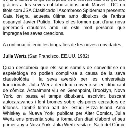
gràcies a les seves col·laboracions amb Marvel i DC en
títols com JSA Clasificado i Asombroso Spiderman presenta:
Gata Negra, aquesta última amb dibuixos de l'artista
espanyol Javier Pulido. Totes elles formen part d'una nova
generació d'autores amb un estil molt personal que
impregna les seves creacions.
A continuació teniu les biografies de les noves convidades.
Julia Wertz
(San Francisco, EE.UU. 1982)
Quan descobreix que els seus somnis de convertir-se en
espeleòloga no podien complir-se a causa de la seva
claustrofòbia i la seva aversió per les universitats
tradicionals, Julia Wertz decideix convertir-se en dibuixant
de còmics. Actualment viu en Greenpoint, Brooklyn, Nova
York, on passa el temps dibuixant, escrivint, buscant
autocaravanes i fent bromes sobre els porcs cercadors de
tòfones. També forma part de l'estudi Pizza Island. Amb
Whiskey & Nueva York, publicat per Alter Comics, Julia
Wertz ens presenta sota la forma d'un diari d'abord el seu
primer any a Nova York. Julia Wertz visita el Saló del Còmic