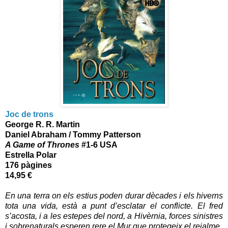
Joc de trons
George R. R. Martin
Daniel Abraham / Tommy Patterson
A Game of Thrones
#1-6 USA
Estrella Polar
176 pàgines
14,95 €
En una terra on els estius poden durar dècades i els hiverns
tota una vida, està a punt d’esclatar el conflicte. El fred
s’acosta, i a les estepes del nord, a Hivèrnia, forces sinistres
i sobrenaturals esperen rere el Mur que protegeix el reialme.