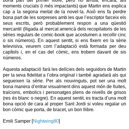
bona part del primer llibre, però no arriba, encara, als
moments crucials (i més impactants) que Martin ens explica
cap a la segona meitat de la novel·la. Això ens fa perdre
bona part de les sorpreses amb les que l’escriptor farceix els
seus escrits, però probablement respon a una qüestió
mercantil (lligada al mercat americà dels recopilatoris de les
sèries regulars de comic-book que acostumen a recollir cinc
o sis números). En aquest sentit, si ens fixem en la sèrie
televisiva, veurem com l’adaptació està formada per deu
capítols i, en el cas del còmic, ens trobem davant de sis
números.
Aquesta adaptació farà les delícies dels seguidors de Martin
per la seva fidelitat a l’obra original i també agradarà als qui
segueixen la sèrie. Per als nouvinguts, pot ser una molt
bona manera d’entrar visualment dins aquest món de lluites,
traïcions, embolics i personatges plens de nivells de grisos
(res és blanc o negre). En aquest sentit, es tracta d’una molt
bona opció de cara al proper Sant Jordi si voleu regalar un
bon còmic que porta, de bracet, un bon llibre.
Emili Samper [
Nightwing80
]