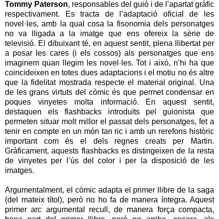
Tommy Paterson
, responsables del guió i de l’apartat gràfic
respectivament. Es tracta de l’adaptació oficial de les
novel·les, amb la qual cosa la fisonomia dels personatges
no va lligada a la imatge que ens ofereix la sèrie de
televisió. El dibuixant té, en aquest sentit, plena llibertat per
a posar les cares (i els cossos) als personatges que ens
imaginem quan llegim les novel·les. Tot i això, n’hi ha que
coincideixen en totes dues adaptacions i el motiu no és altre
que la fidelitat mostrada respecte el material original. Una
de les grans virtuts del còmic és que permet condensar en
poques vinyetes molta informació. En aquest sentit,
destaquen els flashbacks introduïts pel guionista que
permeten situar molt millor el passat dels personatges, fet a
tenir en compte en un món tan ric i amb un rerefons històric
important com és el dels regnes creats per Martin.
Gràficament, aquests flashbacks es distingeixen de la resta
de vinyetes per l’ús del color i per la disposició de les
imatges.
Argumentalment, el còmic adapta el primer llibre de la saga
(del mateix títol), però no ho fa de manera íntegra. Aquest
primer arc argumental recull, de manera força compacta,