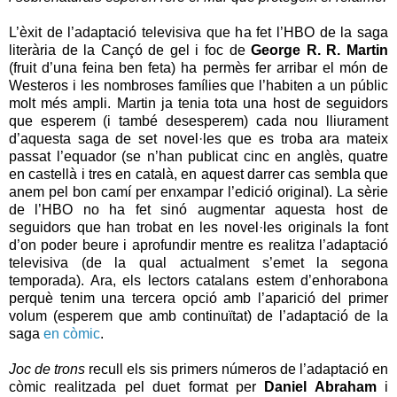
L’èxit de l’adaptació televisiva que ha fet l’HBO de la saga
literària de la Cançó de gel i foc de
George R. R. Martin
(fruit d’una feina ben feta) ha permès fer arribar el món de
Westeros i les nombroses famílies que l’habiten a un públic
molt més ampli. Martin ja tenia tota una host de seguidors
que esperem (i també desesperem) cada nou lliurament
d’aquesta saga de set novel·les que es troba ara mateix
passat l’equador (se n’han publicat cinc en anglès, quatre
en castellà i tres en català, en aquest darrer cas sembla que
anem pel bon camí per enxampar l’edició original). La sèrie
de l’HBO no ha fet sinó augmentar aquesta host de
seguidors que han trobat en les novel·les originals la font
d’on poder beure i aprofundir mentre es realitza l’adaptació
televisiva (de la qual actualment s’emet la segona
temporada). Ara, els lectors catalans estem d’enhorabona
perquè tenim una tercera opció amb l’aparició del primer
volum (esperem que amb continuïtat) de l’adaptació de la
saga
en còmic
.
Joc de trons
recull els sis primers números de l’adaptació en
còmic realitzada pel duet format per
Daniel Abraham
i