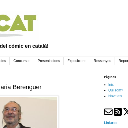
 del còmic en català!
cies
Concursos
Presentacions
Exposicions
Ressenyes
Repor
Pàgines
Inici
Maria Berenguer
Qui som?
Novetats
Linktree