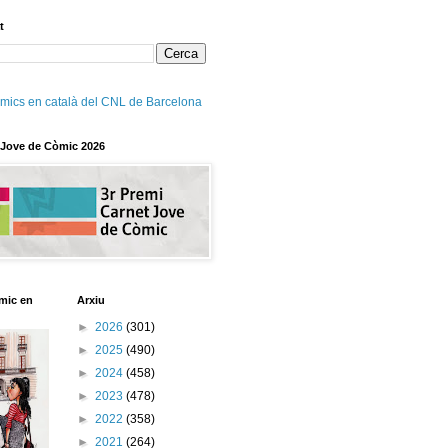
t
mics en català del CNL de Barcelona
 Jove de Còmic 2026
mic en
Arxiu
►
2026
(301)
►
2025
(490)
►
2024
(458)
►
2023
(478)
►
2022
(358)
►
2021
(264)