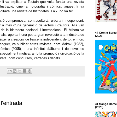
 li va explicar a Toutain que volia fundar una revista
l·lustració, cinema, fotografia i còmics, aquest li va
ditava una revista de historietes. I així ho va fer.
ació compromesa, contracultural, urbana i independent,
r a més d'una generació de lectors i d'autors. Allà van
de la historieta nacional i internacional. El Víbora va
44 Comic Barce
als, aportant una petita gran revolució a la indústria de
(2026)
nèixer a creadors de l'escena independent de tot el món.
renguer, va publicar altres revistes, com Makoki (1982),
mics (2005), i una infinitat d’àlbums i de novel·les
specialment motivat amb la promoció i divulgació de la
ivitats, com concursos, xerrades i debats.
l'entrada
31 Manga Barce
(2025)