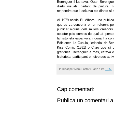
Berenguer il·lustrava. Quan Berenguer
d'arts visuals, parlant de pintura, i
respondre que li deixava els diners si e
Al 1979 naixia El Víbora, una public
que es va convertir en un referent pe
publicar alguns dels millors creadors 
apostar pels còmics de qualitat, person
la historieta espanyola, i donant a co
Ediciones La Cúpula, l'editorial de Be
Kiss Comix (1991) o Claro que sí có
gràfiques. Berenguer, a més, estava e
historieta, participant en diverses act
Publicat per
Marc Pastor i Sanz
a les
19:56
Cap comentari:
Publica un comentari a 