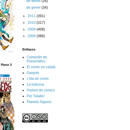
de febrer
(26)
de gener
(34)
►
2011
(391)
►
2010
(317)
►
2009
(408)
►
2008
(386)
Enllaços
Cementiri de
Pneumàtics
 Piece 3
El còmic en català
Gargots
L'illa de còmic
La batcova
Parlem de còmics
Per Tutatis!
Planeta Sigarra