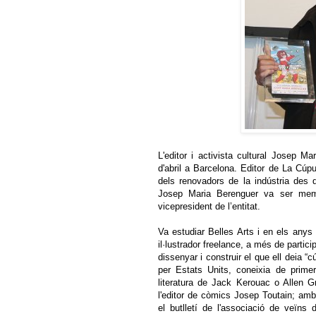
L'editor i activista cultural Josep M
d'abril a Barcelona. Editor de La Cúpu
dels renovadors de la indústria des d
Josep Maria Berenguer va ser mem
vicepresident de l’entitat.
Va estudiar Belles Arts i en els anys
il·lustrador freelance, a més de partici
dissenyar i construir el que ell deia 
per Estats Units, coneixia de prime
literatura de Jack Kerouac o Allen G
l'editor de còmics Josep Toutain; amb
el butlletí de l'associació de veïns d