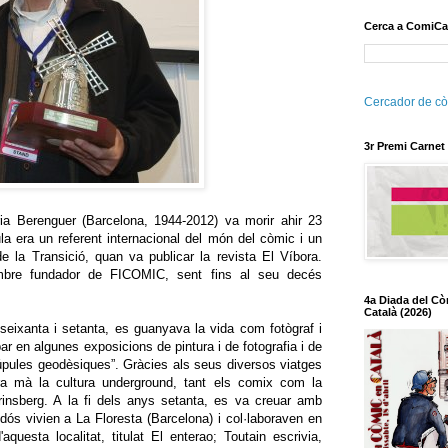
Cerca a ComiCa
Cercador de cò
3r Premi Carnet
aria Berenguer (Barcelona, 1944-2012) va morir ahir 23
la era un referent internacional del món del còmic i un
e la Transició, quan va publicar la revista El Víbora.
bre fundador de FICOMIC, sent fins al seu decés
4a Diada del Cò
Català (2026)
 seixanta i setanta, es guanyava la vida com fotògraf i
par en algunes exposicions de pintura i de fotografia i de
“cúpules geodèsiques”. Gràcies als seus diversos viatges
ra mà la cultura underground, tant els comix com la
rinsberg. A la fi dels anys setanta, es va creuar amb
dós vivien a La Floresta (Barcelona) i col·laboraven en
'aquesta localitat, titulat El enterao; Toutain escrivia,