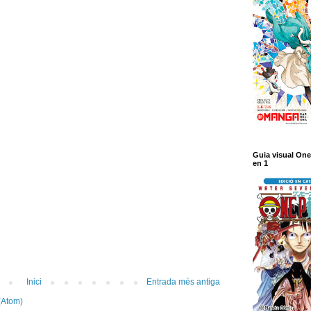
Guia visual One
en 1
Inici
Entrada més antiga
(Atom)