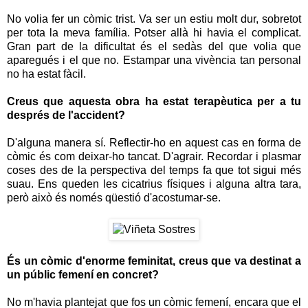
No volia fer un còmic trist. Va ser un estiu molt dur, sobretot
per tota la meva família. Potser allà hi havia el complicat.
Gran part de la dificultat és el sedàs del que volia que
aparegués i el que no. Estampar una vivència tan personal
no ha estat fàcil.
Creus que aquesta obra ha estat terapèutica per a tu
després de l'accident?
D'alguna manera sí. Reflectir-ho en aquest cas en forma de
còmic és com deixar-ho tancat. D'agrair. Recordar i plasmar
coses des de la perspectiva del temps fa que tot sigui més
suau. Ens queden les cicatrius físiques i alguna altra tara,
però això és només qüestió d'acostumar-se.
És un còmic d'enorme feminitat, creus que va destinat a
un públic femení en concret?
No m'havia plantejat que fos un còmic femení, encara que el