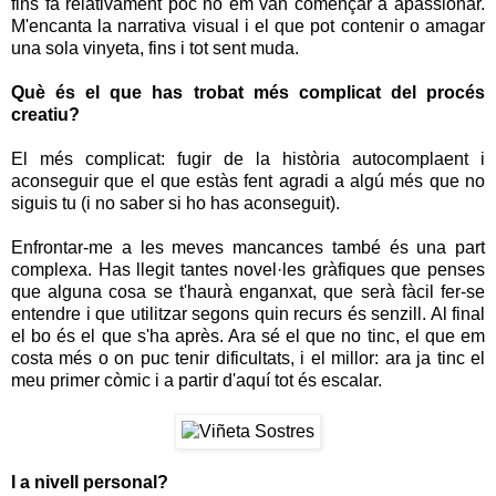
fins fa relativament poc no em van començar a apassionar.
M'encanta la narrativa visual i el que pot contenir o amagar
una sola vinyeta, fins i tot sent muda.
Què és el que has trobat més complicat del procés
creatiu?
El més complicat: fugir de la història autocomplaent i
aconseguir que el que estàs fent agradi a algú més que no
siguis tu (i no saber si ho has aconseguit).
Enfrontar-me a les meves mancances també és una part
complexa. Has llegit tantes novel·les gràfiques que penses
que alguna cosa se t'haurà enganxat, que serà fàcil fer-se
entendre i que utilitzar segons quin recurs és senzill. Al final
el bo és el que s'ha après. Ara sé el que no tinc, el que em
costa més o on puc tenir dificultats, i el millor: ara ja tinc el
meu primer còmic i a partir d'aquí tot és escalar.
I a nivell personal?