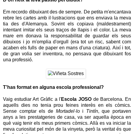
Em recordo dibuixant des de sempre. De petita m'encantava
rebre les cartes amb il·lustracions que ens enviava la meva
tia des d'Alemanya. Sovint els copiava (maldestrament)
intentant imitar els seus traços de llapis i el color. La meva
mare em donava la responsabilitat de guardar els seus
dibuixos i jo m'omplia d'orgull (era tot un risc, sabent com
acaben els fulls de paper en mans d'una criatura). Així i tot,
de gran volia ser inventora, no pensava que dibuixant fos
una professió.
T'has format en alguna escola professional?
Vaig estudiar Art Gràfic a l'
Escola JOSO
de Barcelona. En
aquells dies no tenia prou feines interès en els còmics.
Sense comptar els de
Mortadel·lo
i
Tintín
, que portaven
anys a les prestatgeries de casa, va ser aquella època en
què vaig tenir els meus primers còmics. Allà es va iniciar la
meva curiositat pel món de la vinyeta, però la veritat és que