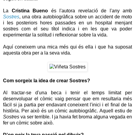
La
Cristina Bueno
és l'autora revelació de l'any amb
Sostres
, una obra autobiogràfica sobre un accident de moto
i les posteriors hores passades en un hospital menjant
sostres com el seu títol indica i en les que va poder
experimentar la solitud i reflexionar sobre la vida.
Aquí coneixem una mica més qui és ella i que ha suposat
aquesta obra per a la seva vida.
Com sorgeix la idea de crear Sostres?
Al tractar-se d'una beca i tenir el temps limitat per
desenvolupar el còmic vaig pensar que em resultaria més
fàcil si ja partia per endavant coneixent l'inici i el final de la
història. Per això és un còmic autobiogràfic. Aquell estiu de
Sostres
va ser terrible. I ja havia fet broma alguna vegada en
fer un còmic sobre això.
D'on neix la teva passió pel dibuix?