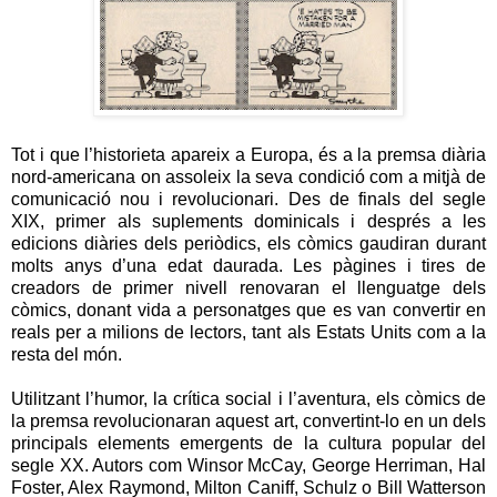
Tot i que l’historieta apareix a Europa, és a la premsa diària
nord-americana on assoleix la seva condició com a mitjà de
comunicació nou i revolucionari. Des de finals del segle
XIX, primer als suplements dominicals i després a les
edicions diàries dels periòdics, els còmics gaudiran durant
molts anys d’una edat daurada. Les pàgines i tires de
creadors de primer nivell renovaran el llenguatge dels
còmics, donant vida a personatges que es van convertir en
reals per a milions de lectors, tant als Estats Units com a la
resta del món.
Utilitzant l’humor, la crítica social i l’aventura, els còmics de
la premsa revolucionaran aquest art, convertint-lo en un dels
principals elements emergents de la cultura popular del
segle XX. Autors com Winsor McCay, George Herriman, Hal
Foster, Alex Raymond, Milton Caniff, Schulz o Bill Watterson