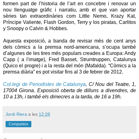
formen part de l’historia de l’art en concebre i renovar un
nou llenguatge gràfic i narratiu, amb el que van aportar
sèries tan extraordinàries com Little Nemo, Krazy Kat,
Príncipe Valiente, Flash Gordon, Terry y los piratas, Carlitos
y Snoopy o Calvin & Hobbes.
Aquesta exposició, a banda de revisar més de cent anys
dels còmics a la premsa nord-americana, s’ocupa també
d’algunes de les tires més populars creades a Europa: Andy
Capp ( a l'imatge), Fred Basset, Strumtruppen, Catalunya
(Quico el progre) i a la resta del món (Mafalda). “Còmics a la
premsa diària” es pot visitar fins al 3 de febrer de 2012.
Col.legi de Periodistes de Catalunya
, C/ Nou del Teatre, 1,
17004 Girona. Exposició oberta de dilluns a divendres, de
10 a 13h, i també els dimecres a la tarda, de 16 a 19h.
Jordi Riera
a les
12:28
Comparteix