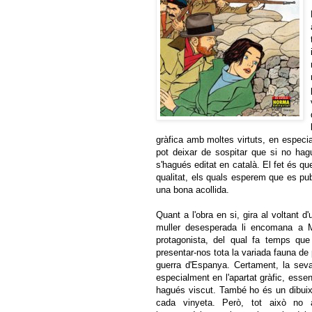
gràfica amb moltes virtuts, en especi
pot deixar de sospitar que si no hagu
s'hagués editat en català. El fet és qu
qualitat, els quals esperem que es pu
una bona acollida.
Quant a l'obra en si, gira al voltant 
muller desesperada li encomana a M
protagonista, del qual fa temps que 
presentar-nos tota la variada fauna de
guerra d'Espanya. Certament, la sev
especialment en l'apartat gràfic, essen
hagués viscut. També ho és un dibuix 
cada vinyeta. Però, tot això no 