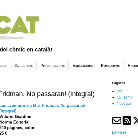
 del còmic en català!
cies
Concursos
Presentacions
Exposicions
Ressenyes
Repor
Pàgines
Inici
ridman. No passaran! (Integral)
Qui som?
Novetats
Les aventures de Max Fridman. No passaran!
(Integral)
Vittorio Giardino
Norma Editorial
240 pàgines, color
Linktree
25 €