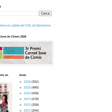
t
mics en català del CNL de Barcelona
 Jove de Còmic 2026
mic en
Arxiu
►
2026
(302)
►
2025
(490)
►
2024
(458)
►
2023
(478)
►
2022
(358)
►
2021
(264)