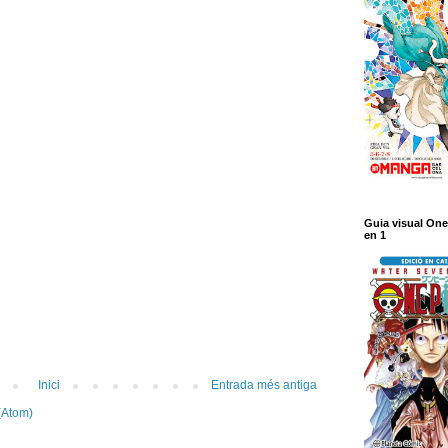
Guia visual One
en 1
Inici
Entrada més antiga
(Atom)