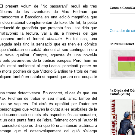
El present volum de "No passaran!" recull els tres
Cerca a ComiCa
àlbums de les aventures de Max Fridman que
transcorren a Barcelona en una edició magnífica que
inclou material complementari de luxe. De fet, la petita
reducció de grandària que presenta fins i tot diria que
Cercador de cò
n'afavoreix la lectura, val a dir, a l'inrevés del que
passava amb el format
absolute
. En tot cas, una
vegada més tinc la sensació que es trien els còmics
3r Premi Carnet
que s'editaran en català atenent al seu contingut i no a
la seva qualitat. Compte, aquesta és una novel·la
al pels paràmetres de la tradició europea. Però, hom no
és estat ambientat al cap-i-casal principatí potser no
e molts podrien dir que Vittorio Giardino té títols de més
bliquen també en català si aquest que ara ens ocupa té
4a Diada del Cò
d'una trama detectivesca. En concret, el cas és que una
Català (2026)
ax Fridman de trobar el seu marit, amic també del
no se sap res. Tot això és aprofitat per l'autor per
 personatges que voltaven la ciutat a les acaballes de la
a documentació en tots els aspectes és aclaparadora,
t un dels punts forts de l'obra. Talment com si l'autor hi
consistent que es diria que té una intenció pictòrica a
amaga que el desenvolupament del guió s'allarga