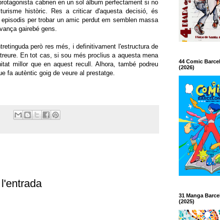
protagonista cabrien en un sol àlbum perfectament si no
 turisme històric. Res a criticar d'aquesta decisió, és
s episodis per trobar un amic perdut em semblen massa
avança gairebé gens.
tretinguda però res més, i definitivament l'estructura de
treure. En tot cas, si sou més proclius a aquesta mena
44 Comic Barce
unitat millor que en aquest recull. Alhora, també podreu
(2026)
ue fa autèntic goig de veure al prestatge.
l'entrada
31 Manga Barce
(2025)