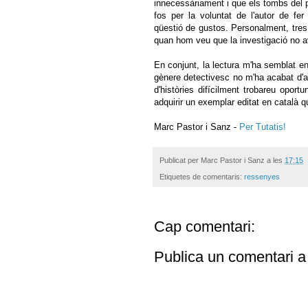
innecessàriament i que els tombs del 
fos per la voluntat de l'autor de fer
qüestió de gustos. Personalment, tre
quan hom veu que la investigació no 
En conjunt, la lectura m'ha semblat en
gènere detectivesc no m'ha acabat d'a
d'històries difícilment trobareu oport
adquirir un exemplar editat en català q
Marc Pastor i Sanz -
Per Tutatis!
Publicat per
Marc Pastor i Sanz
a les
17:15
Etiquetes de comentaris:
ressenyes
Cap comentari:
Publica un comentari a 