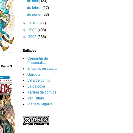
de març
(34)
de febrer
(27)
de gener
(23)
►
2010
(317)
►
2009
(408)
►
2008
(386)
Enllaços
Cementiri de
Pneumàtics
 Piece 3
El còmic en català
Gargots
L'illa de còmic
La batcova
Parlem de còmics
Per Tutatis!
Planeta Sigarra