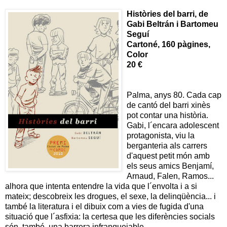
Històries del barri,
de
Gabi Beltrán i Bartomeu
Seguí
Cartoné, 160 pàgines,
Color
20 €
Palma, anys 80. Cada cap
de cantó del barri xinès
pot contar una història.
Gabi, l´encara adolescent
protagonista, viu la
berganteria als carrers
d'aquest petit món amb
els seus amics Benjamí,
Arnaud, Falen, Ramos...
alhora que intenta entendre la vida que l´envolta i a si
mateix; descobreix les drogues, el sexe, la delinqüència... i
també la literatura i el dibuix com a vies de fugida d'una
situació que l´asfixia: la certesa que les diferències socials
són, també, una barrera infranquejable.