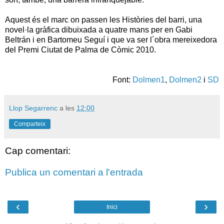
Aquest és el marc on passen les Històries del barri, una
novel·la gràfica dibuixada a quatre mans per en Gabi
Beltrán i en Bartomeu Seguí i que va ser l´obra mereixedora
del Premi Ciutat de Palma de Còmic 2010.
Font:
Dolmen1
,
Dolmen2
i
SD
Llop Segarrenc
a les
12:00
Comparteix
Cap comentari:
Publica un comentari a l'entrada
‹
›
Inici