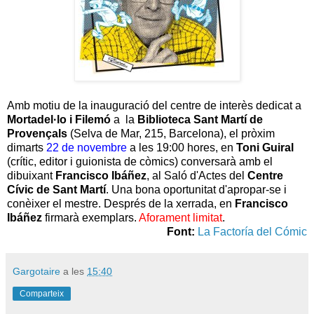
Amb motiu de la inauguració del centre de interès dedicat a
Mortadel·lo i Filemó
a la
Biblioteca Sant Martí de
Provençals
(Selva de Mar, 215, Barcelona), el pròxim
dimarts
22 de novembre
a les 19:00 hores, en
Toni Guiral
(crític, editor i guionista de còmics) conversarà amb el
dibuixant
Francisco Ibáñez
, al Saló d'Actes del
Centre
Cívic de Sant Martí
. Una bona oportunitat d'apropar-se i
conèixer el mestre. Després de la xerrada, en
Francisco
Ibáñez
firmarà exemplars.
Aforament limitat
.
Font:
La Factoría del Cómic
Gargotaire
a les
15:40
Comparteix