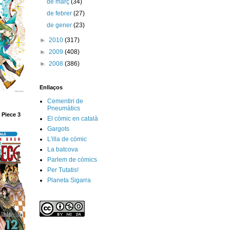
de març
(34)
de febrer
(27)
de gener
(23)
►
2010
(317)
►
2009
(408)
►
2008
(386)
Enllaços
Cementiri de
Pneumàtics
 Piece 3
El còmic en català
Gargots
L'illa de còmic
La batcova
Parlem de còmics
Per Tutatis!
Planeta Sigarra