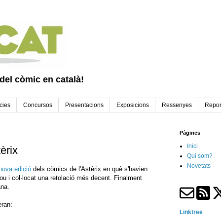
 del còmic en català!
cies
Concursos
Presentacions
Exposicions
Ressenyes
Repor
Pàgines
Inici
èrix
Qui som?
Novetats
nova edició
dels còmics de l'Astèrix en què s'havien
 nou i col·locat una retolació més decent. Finalment
ana.
eran:
Linktree