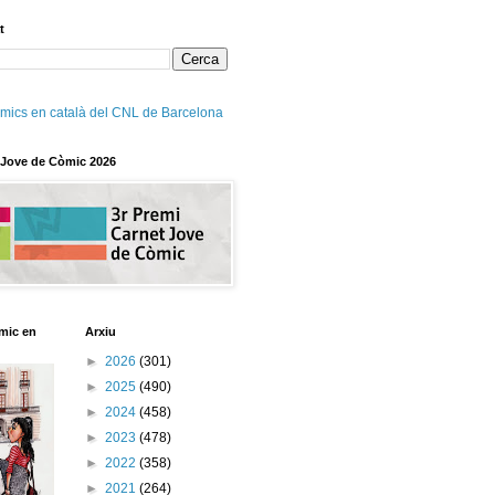
t
mics en català del CNL de Barcelona
 Jove de Còmic 2026
mic en
Arxiu
►
2026
(301)
►
2025
(490)
►
2024
(458)
►
2023
(478)
►
2022
(358)
►
2021
(264)