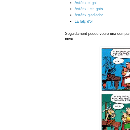
Astèrix el gal
Astèrix i els gots
Astèrix gladiador
La falç d'or
Seguidament podeu veure una comparativ
nova: