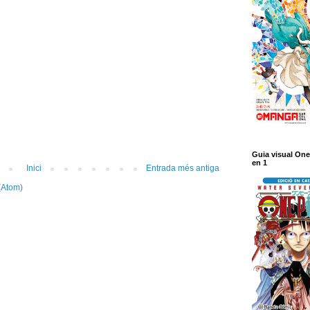
Guia visual One
en 1
Inici
Entrada més antiga
(Atom)