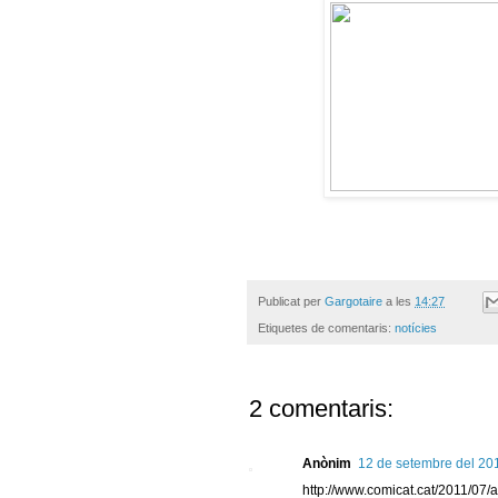
Publicat per
Gargotaire
a les
14:27
Etiquetes de comentaris:
notícies
2 comentaris:
Anònim
12 de setembre del 201
http://www.comicat.cat/2011/07/a