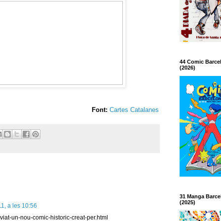
44 Comic Barce
(2026)
Font:
Cartes Catalanes
31 Manga Barce
(2025)
1, a les 10:56
viat-un-nou-comic-historic-creat-per.html