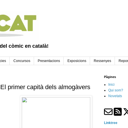
 del còmic en català!
cies
Concursos
Presentacions
Exposicions
Ressenyes
Repor
Pàgines
Inici
 El primer capità dels almogàvers
Qui som?
Novetats
Linktree