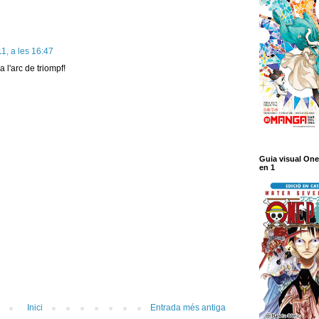
1, a les 16:47
 l'arc de triompf!
Guia visual One
en 1
Inici
Entrada més antiga