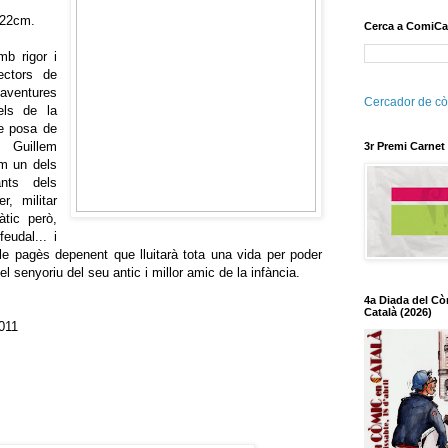
 22cm.
Cerca a ComiCa
mb rigor i
ectors de
aventures
Cercador de cò
els de la
ue posa de
r Guillem
3r Premi Carnet
om un dels
nts dels
r, militar
àtic però,
eudal... i
ble pagès depenent que lluitarà tota una vida per poder
el senyoriu del seu antic i millor amic de la infància.
4a Diada del Cò
Català (2026)
011