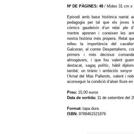
Nº DE PÀGINES: 48
/ Mides 31 cm x
Episodi amb base històrica narrat a
pedagogia per tal que els joves l
còmics gaudeixin d’un relat ple d’
mentre aprenen i coneixen les arr
nostra història més propera. Relat q
relleu la importància del cavalle
Galceran, el comte Despertaferro, c
primers i més decisius comanda
almogàvers, i que fou valent guerre
destacat, sagaç polític, hàbil diplom
també, un tirànic i ambiciós senyor f
l’Arnal del Mas Pallerols, valent i no
aconseguir la condició d’aloer lliure en 
Preu:
15
,00 euros
Data de sortida:
11 de setembre del 2
Format:
tapa dura
ISBN:
9788461521876