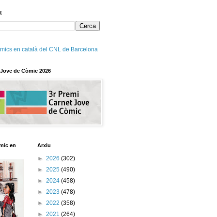
t
mics en català del CNL de Barcelona
 Jove de Còmic 2026
mic en
Arxiu
►
2026
(302)
►
2025
(490)
►
2024
(458)
►
2023
(478)
►
2022
(358)
►
2021
(264)