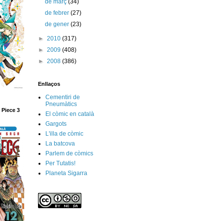
de març
(34)
de febrer
(27)
de gener
(23)
►
2010
(317)
►
2009
(408)
►
2008
(386)
Enllaços
Cementiri de
Pneumàtics
 Piece 3
El còmic en català
Gargots
L'illa de còmic
La batcova
Parlem de còmics
Per Tutatis!
Planeta Sigarra