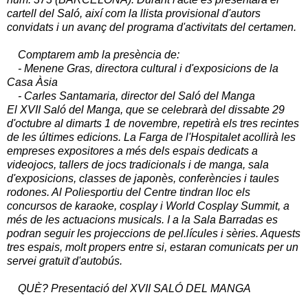
cartell del Saló, així com la llista provisional d'autors
convidats i un avanç del programa d'activitats del certamen.
Comptarem amb la presència de:
- Menene Gras, directora cultural i d'exposicions de la
Casa Àsia
- Carles Santamaria, director del Saló del Manga
El XVII Saló del Manga, que se celebrarà del dissabte 29
d'octubre al dimarts 1 de novembre, repetirà els tres recintes
de les últimes edicions.
La Farga de l'Hospitalet acollirà les
empreses expositores a més dels espais dedicats a
videojocs, tallers de jocs tradicionals i de manga, sala
d'exposicions, classes de japonès, conferències i taules
rodones.
Al Poliesportiu del Centre tindran lloc els
concursos de karaoke, cosplay i World Cosplay Summit, a
més de les actuacions musicals.
I a la Sala Barradas es
podran seguir les projeccions de pel.lícules i sèries.
Aquests
tres espais, molt propers entre si, estaran comunicats per un
servei gratuït d'autobús.
QUÈ?
Presentació del XVII SALÓ DEL MANGA