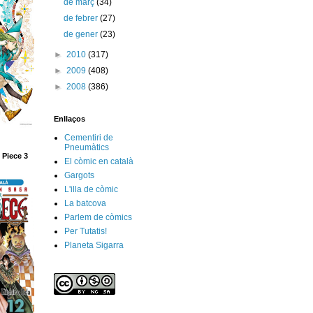
de març
(34)
de febrer
(27)
de gener
(23)
►
2010
(317)
►
2009
(408)
►
2008
(386)
Enllaços
Cementiri de
Pneumàtics
 Piece 3
El còmic en català
Gargots
L'illa de còmic
La batcova
Parlem de còmics
Per Tutatis!
Planeta Sigarra