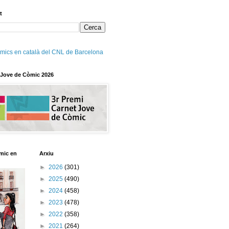
t
mics en català del CNL de Barcelona
 Jove de Còmic 2026
mic en
Arxiu
►
2026
(301)
►
2025
(490)
►
2024
(458)
►
2023
(478)
►
2022
(358)
►
2021
(264)