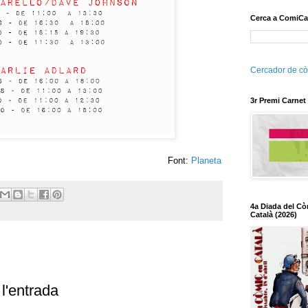
Cerca a ComiCa
Cercador de cò
3r Premi Carnet
Font:
Planeta
4a Diada del Cò
Català (2026)
l'entrada