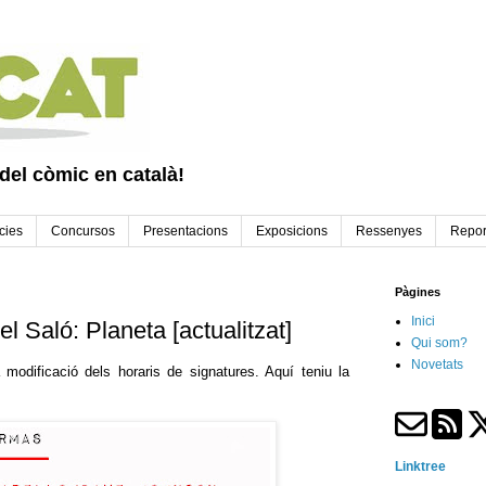
 del còmic en català!
cies
Concursos
Presentacions
Exposicions
Ressenyes
Repor
Pàgines
Inici
l Saló: Planeta [actualitzat]
Qui som?
Novetats
 modificació dels horaris de signatures. Aquí teniu la
Linktree