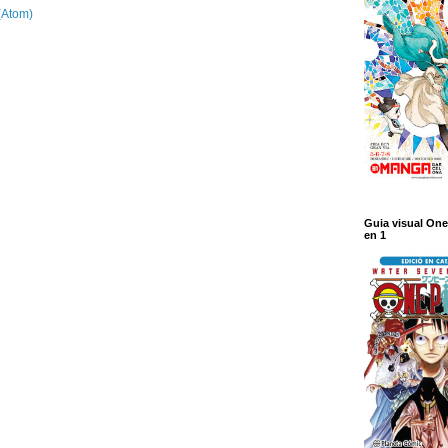
(Atom)
Guia visual One
en 1