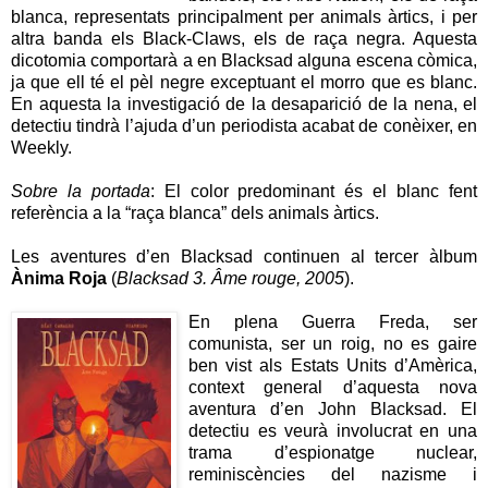
blanca, representats principalment per animals àrtics, i per
altra banda els Black-Claws, els de raça negra. Aquesta
dicotomia comportarà a en Blacksad alguna escena còmica,
ja que ell té el pèl negre exceptuant el morro que es blanc.
En aquesta la investigació de la desaparició de la nena, el
detectiu tindrà l’ajuda d’un periodista acabat de conèixer, en
Weekly.
Sobre la portada
: El color predominant és el blanc fent
referència a la “raça blanca” dels animals àrtics.
Les aventures d’en Blacksad continuen al tercer àlbum
Ànima Roja
(
Blacksad 3. Âme rouge, 2005
).
En plena Guerra
Freda, ser
comunista, ser un roig, no es gaire
ben vist als Estats Units d’Amèrica,
context general d’aquesta nova
aventura d’en John Blacksad. El
detectiu es veurà involucrat en una
trama d’espionatge nuclear,
reminiscències del nazisme i