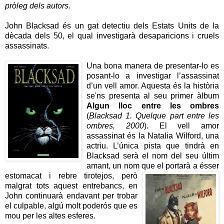
pròleg dels autors.
John Blacksad és un gat detectiu dels Estats Units de la
dècada dels 50, el qual investigarà desaparicions i cruels
assassinats.
Una bona manera
de presentar-lo es
posant-lo a investigar l’assassinat
d’un vell amor. Aquesta és la història
se'ns presenta al seu primer àlbum
Algun lloc entre les ombres
(
Blacksad 1. Quelque part entre les
ombres, 2000
). El vell amor
assassinat és la Natalia Wilford, una
actriu. L’única pista que tindrà en
Blacksad serà el nom del seu últim
amant, un nom que el portarà a ésser
estomacat i r
ebre tirotejos, però
malgrat tots aquest entrebancs, en
John continuarà endavant per trobar
el culpable, algú molt poderós que es
mou per les altes esferes.