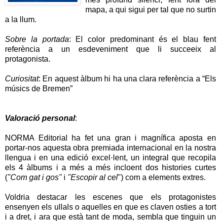
mapa, a qui sigui per tal que no surtin
a la llum.
Sobre la portada
: El color predominant és el blau fent
referència a un esdeveniment que li succeeix al
protagonista.
Curiositat
: En aquest àlbum hi ha una clara referència a “Els
músics de Bremen”
Valoració personal
:
NORMA Editorial ha fet una gran i magnífica aposta en
portar-nos aquesta obra premiada internacional en la nostra
llengua i en una edició excel·lent, un integral que recopila
els 4 àlbums i a més a més incloent dos histories curtes
(
"Com gat i gos"
i
"Escopir al cel
") com a elements extres.
Voldria destacar les escenes que els protagonistes
ensenyen els ullals o aquelles en que es claven osties a tort
i a dret, i ara que està tant de moda, sembla que tinguin un