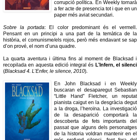
corrupció política. En Weekly tornarà
a fer acte de presencia tot i que en un
paper més aviat secundari.
Sobre la portada
: El color predominant és el vermell.
Pensant en un principi a una part de la temàtica de la
història, el comunisme/els rojos, però més endavant se sap
d’on prové, el nom d’una quadre.
La quarta aventura i última fins al moment de Blacksad i
recopilada en aquesta edició integral és
L’Infern, el silenci
(
Blacksad 4. L’Enfer, le silence, 2010
).
En John Bla
cksad i en Weekly
buscaran el desaparegut Sebastian
“Little Hand” Fletcher, un reputat
pianista caigut en la desgràcia degut
a la droga, l’heroïna. La investigació
de la desaparició comportarà la
descoberta de fets importants del
passat que alguns dels personatges
de la historia voldran mantenir en el
més profund silenci, fent fora del