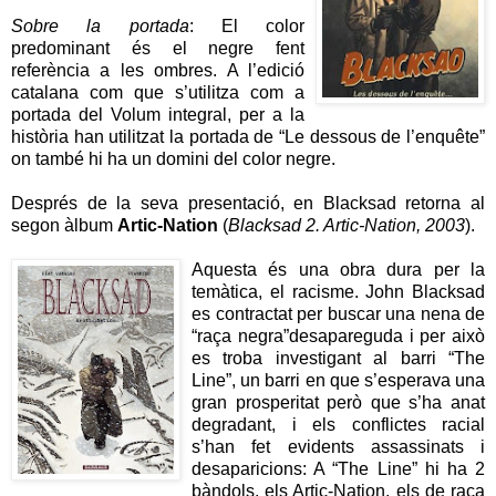
Sobre la portada
: El color
predominant és el negre fent
referència a les ombres. A l’edició
catalana com que s’utilitza com a
portada del Volum integral, per a la
història han utilitzat la portada de “Le dessous de l’enquête”
on també hi ha un domini del color negre.
Després de la seva presentació, en Blacksad retorna al
segon àlbum
Artic-Nation
(
Blacksad 2. Artic-Nation, 2003
).
Aquesta és una
obra dura per la
temàtica, el racisme. John Blacksad
es contractat per buscar una nena de
“raça negra”desapareguda i per això
es troba investigant al barri “The
Line”, un barri en que s’esperava una
gran prosperitat però que s’ha anat
degradant, i els conflictes racial
s’han fet evidents assassinats i
desaparicions: A “The Line” hi ha 2
bàndols, els Artic-Nation, els de raça