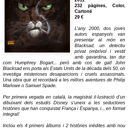
232 pàgines, Color,
Cartoné
29 €
L’any 2000, dos joves
autors espanyols van
presentar al món en
Blacksad, un detectiu
privat ombrívol i vestit
amb gavardina, tan dur
com Humphrey Bogart... però amb cos de gat! John
Blacksad ens porta als Estats Units de la dècada dels 50, on
investiga misterioses desaparicions i cruels assassinats.
Una obra que et recordarà a les millors aventures de Philip
Marlowe o Samuel Spade.
Per primera vegada en català, la magistral il·lustració d’un
dibuixant dels estudis Disney s’uneix a les seductores
històries que han conquistat França i Espanya, i... en format
integral!
Inclou els 4 primers àlbums i 2 històries inèdites amb nou