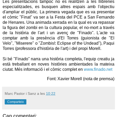
Les presentacions tampoc no es realitzen a les llibreries
especialitzades, es busquen altres espais amb l'objectiu
d'ampliar el públic. La primera vegada que es va presentar
el còmic "Finat" va ser a la Festa del
PCE
a
San Fernando
de Henares
. Una animada xerrada en la qual es va repassar
la figura del zombi en la cultura popular, el no-mort a través
de la història de l'art i un avenç de "
Finado
". L'acte va
comptar amb la presència d'
El Torres
(guionista de "El
Velo", "
Miserere
" o "Zombis!: Eclipse
of
the
Undead
"),
Paqui
Torres
(professora d'història de l'art) i del propi
Morell
.
Si bé "
Finado
" narra una història completa, l'equip creatiu ja
està treballant en noves històries ambientades la mateixa
ciutat. Més informació i el còmic complet en
www.finado.net
Font: Xavier Morell (nota de premsa)
Marc Pastor i Sanz
a les
10:22
Comparteix
Cap comentari: