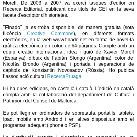
Morell
. De 2003 a 2007 va exercí tasques d'editor en
Recerca Editorial, publicant dos títols de
GEI
en la seva
faceta d'escriptor d'historietes.
"
Finado
" ja es troba disponible, de manera gratuïta (sota
llicència
Creative Commons
), en diferents formats
electrònics, en la web www.finado.net en forma de novel·la
gràfica electrònica en color, de 64 pàgines. Compte amb un
equip creatiu internacional: idea i guió de
Xavier Morell
(Espanya), dibuix de
Fabián Slongo
(Argentina), color de
Nicolás Brondo
(Argentina) i portada i separacions de
capítols de
Konstantin Novosadov
(Rússia). Ho publica
l’associació cultural
RecercaPruaga
.
Hi ha dues edicions, en castellà i català. L'edició en català
compta amb la col·laboració del departament de Cultura i
Patrimoni del
Consell
de
Mallorca
.
Es pot llegir en ordinadors de sobretaula, portàtils,
tablets
,
Ipad, mòbils amb
Android
i en altres dispositius amb el
programari adequat (Iphone o
PSP
).