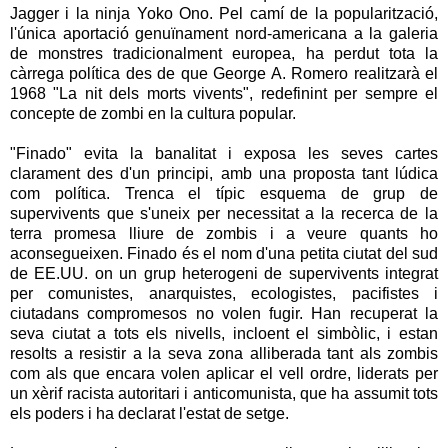
Jagger
i la
ninja
Yoko Ono
. Pel camí de la popularització,
l'única aportació genuïnament nord-americana a la galeria
de monstres tradicionalment europea, ha perdut tota la
càrrega política des de que
George
A
. Romero realitzarà el
1968 "La nit dels morts vivents", redefinint per sempre el
concepte de zombi en la cultura popular.
"
Finado
" evita la banalitat i exposa les seves cartes
clarament des d'un principi, amb una proposta tant lúdica
com política. Trenca el típic esquema de grup de
supervivents que s'uneix per necessitat a la recerca de la
terra promesa lliure de zombis i a veure quants ho
aconsegueixen.
Finado
és el nom d'una petita ciutat del sud
de EE.UU. on un grup heterogeni de supervivents integrat
per comunistes, anarquistes, ecologistes, pacifistes i
ciutadans compromesos no volen fugir. Han recuperat la
seva ciutat a tots els nivells, incloent el simbòlic, i estan
resolts a resistir a la seva zona alliberada tant als zombis
com als que encara volen aplicar el vell ordre, liderats per
un xèrif racista autoritari i anticomunista, que ha assumit tots
els poders i ha declarat l'estat de setge.