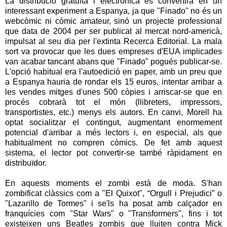
La distribució gratuïta i electrònica es convertirà en un
interessant experiment a Espanya, ja que "
Finado
" no és un
webcòmic
ni còmic amateur, sinó un projecte professional
que data de 2004 per ser publicat al mercat nord-americà,
impulsat al seu dia per l'extinta Recerca Editorial. La mala
sort va provocar que les dues empreses d'EUA implicades
van acabar tancant abans que "
Finado
" pogués publicar-se.
L'opció habitual era l'autoedició en paper, amb un preu que
a Espanya hauria de rondar els 15 euros, intentar arribar a
les vendes mitges d'unes 500 còpies i arriscar-se que en
procés cobrarà tot el món (llibreters, impressors,
transportistes, etc.) menys els autors. En canvi,
Morell
ha
optat socialitzar el contingut, augmentant enormement
potencial d'arribar a més lectors i, en especial, als que
habitualment no compren còmics. De fet amb aquest
sistema, el lector pot convertir-se també ràpidament en
distribuïdor.
En aquests moments el zombi està de moda. S'han
zombificat
clàssics com a "El Quixot", “Orgull i Prejudici” o
"Lazarillo de
Tormes
" i se'ls ha posat amb calçador en
franquícies com "
Star Wars
" o "
Transformers
", fins i tot
existeixen uns
Beatles
zombis que lluiten contra
Mick