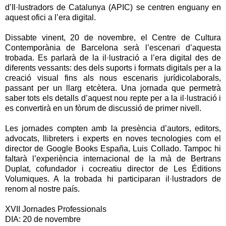
d’Il·lustradors de Catalunya (APIC) se centren enguany en
aquest ofici a l’era digital.
Dissabte vinent, 20 de novembre, el Centre de Cultura
Contemporània de Barcelona serà l’escenari d’aquesta
trobada. Es parlarà de la il·lustració a l’era digital des de
diferents vessants: des dels suports i formats digitals per a la
creació visual fins als nous escenaris jurídicolaborals,
passant per un llarg etcètera. Una jornada que permetrà
saber tots els detalls d’aquest nou repte per a la il·lustració i
es convertirà en un fòrum de discussió de primer nivell.
Les jornades compten amb la presència d’autors, editors,
advocats, llibreters i experts en noves tecnologies com el
director de Google Books España, Luis Collado. Tampoc hi
faltarà l’experiència internacional de la mà de Bertrans
Duplat, cofundador i cocreatiu director de Les Éditions
Volumiques. A la trobada hi participaran il·lustradors de
renom al nostre país.
XVII Jornades Professionals
DIA: 20 de novembre