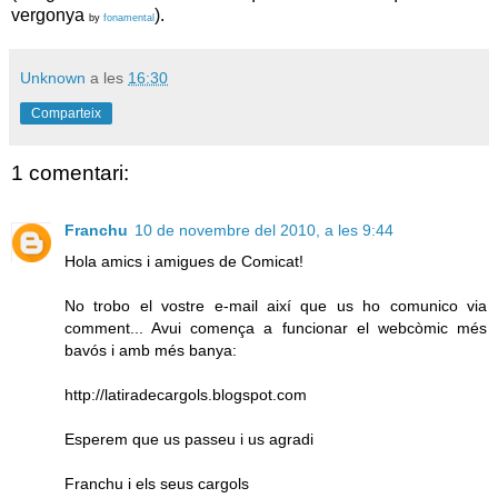
vergonya
).
by
fonamental
Unknown
a les
16:30
Comparteix
1 comentari:
Franchu
10 de novembre del 2010, a les 9:44
Hola amics i amigues de Comicat!
No trobo el vostre e-mail així que us ho comunico via
comment... Avui comença a funcionar el webcòmic més
bavós i amb més banya:
http://latiradecargols.blogspot.com
Esperem que us passeu i us agradi
Franchu i els seus cargols