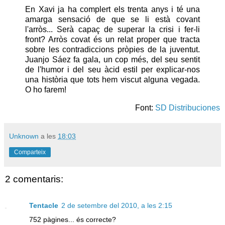
En Xavi ja ha complert els trenta anys i té una
amarga sensació de que se li està covant
l'arròs... Serà capaç de superar la crisi i fer-li
front? Arròs covat és un relat proper que tracta
sobre les contradiccions pròpies de la juventut.
Juanjo Sáez fa gala, un cop més, del seu sentit
de l'humor i del seu àcid estil per explicar-nos
una història que tots hem viscut alguna vegada.
O ho farem!
Font:
SD Distribuciones
Unknown
a les
18:03
Comparteix
2 comentaris:
Tentacle
2 de setembre del 2010, a les 2:15
752 pàgines... és correcte?