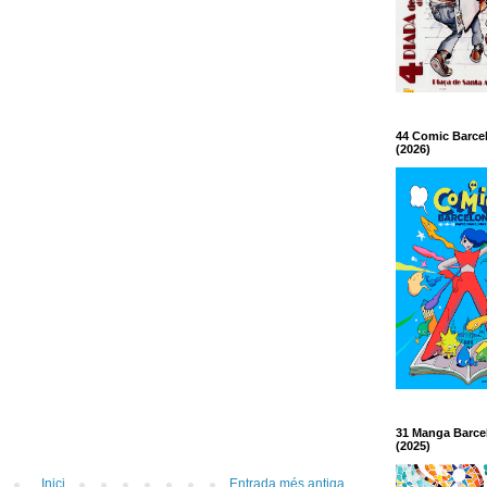
44 Comic Barce
(2026)
31 Manga Barce
(2025)
Inici
Entrada més antiga