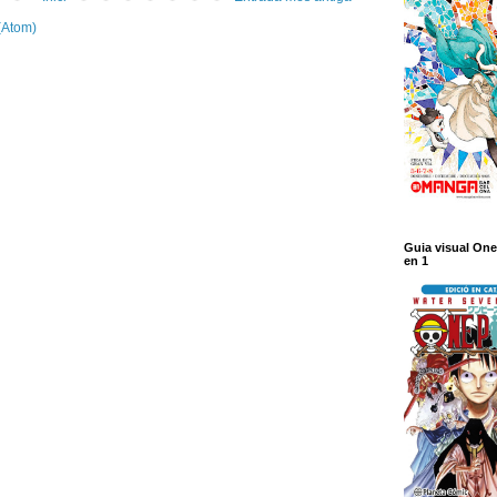
(Atom)
Guia visual One
en 1