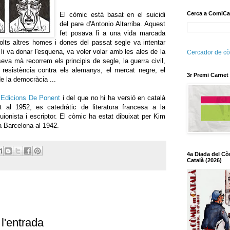
Cerca a ComiCa
El còmic està basat en el suicidi
del
pare d'Antonio Altarriba.
Aquest
fet posava fi a una vida marcada
olts altres homes i dones del passat segle va intentar
 li va donar l'esquena, va voler volar amb les ales de la
Cercador de cò
eva mà recorrem els principis de segle, la guerra civil,
a resistència contra els alemanys, el mercat negre, el
3r Premi Carnet
e la democràcia ...
r
Edicions De Ponent
i del que no hi ha versió en català
ut al 1952, es catedràtic de literatura francesa a la
ionista i escriptor. El còmic ha estat dibuixat per Kim
a Barcelona al 1942.
4a Diada del Cò
Català (2026)
l'entrada