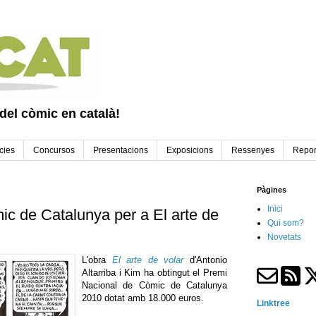
 del còmic en català!
cies
Concursos
Presentacions
Exposicions
Ressenyes
Repor
Pàgines
Inici
c de Catalunya per a El arte de
Qui som?
Novetats
L'obra
El arte de volar
d'Antonio
Altarriba i Kim ha obtingut el Premi
Nacional de Còmic de Catalunya
2010 dotat amb 18.000 euros.
Linktree