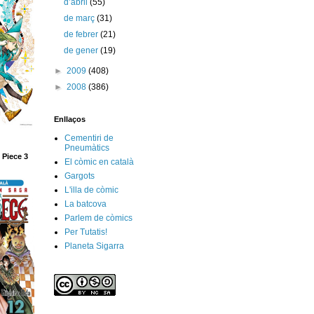
d’abril
(55)
de març
(31)
de febrer
(21)
de gener
(19)
►
2009
(408)
►
2008
(386)
Enllaços
Cementiri de
Pneumàtics
 Piece 3
El còmic en català
Gargots
L'illa de còmic
La batcova
Parlem de còmics
Per Tutatis!
Planeta Sigarra