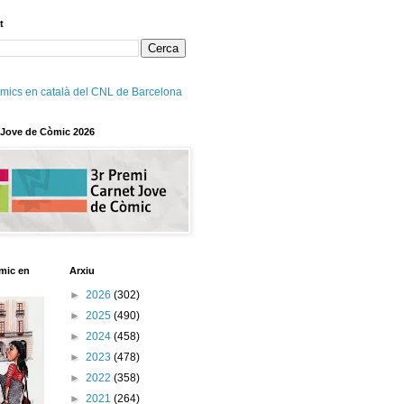
t
mics en català del CNL de Barcelona
 Jove de Còmic 2026
mic en
Arxiu
►
2026
(302)
►
2025
(490)
►
2024
(458)
►
2023
(478)
►
2022
(358)
►
2021
(264)