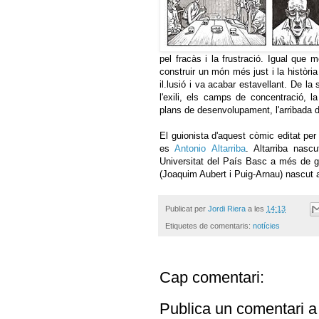
pel fracàs i la frustració.
Igual que m
construir un món més just i la història
il.lusió i va acabar estavellant.
De la s
l'exili, els camps de concentració, l
plans de desenvolupament, l'arribada d
El guionista d'aquest còmic editat pe
es
Antonio Altarriba
. Altarriba nasc
Universitat del País Basc a més de gu
(Joaquim Aubert i Puig-Arnau) nascut 
Publicat per
Jordi Riera
a les
14:13
Etiquetes de comentaris:
notícies
Cap comentari:
Publica un comentari a 