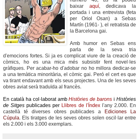
baixar
aquí
, dedicava la
portada i una entrevista (feta
per Oriol Osan) a Sebas
Martín (1961- ), el retratista de
la Barcelona gai.
Amb humor en Sebas ens
parla de la seva tria
d'emocions fortes. Si ja es complicat viure de la creació de
còmics, ho es una mica més subsistir fent novel·les
gràfiques. Per acabar-ho d'adobar no ho millora dedicar-se
a una temàtica minoritària, el còmic gai. Peró el cert es que
va tirant endavant amb els seus projectes. Una de les seves
obres aviat serà traduïda al francès.
En català ha col·laborat amb
Històries de barons
i
Històries
de Sitges
publicades per
Llibres de l'Índex
l'any 2.000. En
castellà té diverses obres publicades a
Ediciones La
Cúpula
. Els tiratges de les seves obres solen oscil·lar entre
els 2.000 i els 3.000 exemplars.