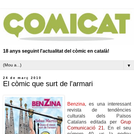
18 anys seguint l'actualitat del còmic en català!
▼
24 de març 2010
El còmic que surt de l'armari
Benzina
, es una interessant
revista de tendències
culturals dels Països
Catalans editada per
Grup
Comunicació 21
.
En el seu
número 40, us la podeu